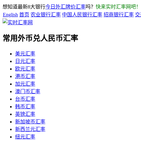
想知道最新8大银行
今日外汇牌价汇率
吗？
快来实时汇率网吧！
English
首页
农业银行汇率
中国人民银行汇率
招商银行汇率
交
常用外币兑人民币汇率
美元汇率
日元汇率
欧元汇率
港币汇率
加元汇率
澳门币汇率
台币汇率
韩币汇率
英镑汇率
新加坡币汇率
新西兰元汇率
纽元汇率