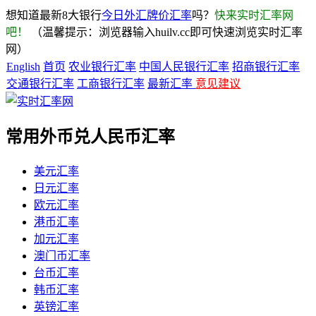
想知道最新8大银行
今日外汇牌价汇率
吗？
快来实时汇率网
吧！
（温馨提示：浏览器输入huilv.cc即可快速浏览实时汇率
网）
English
首页
农业银行汇率
中国人民银行汇率
招商银行汇率
交通银行汇率
工商银行汇率
最新汇率
意见建议
常用外币兑人民币汇率
美元汇率
日元汇率
欧元汇率
港币汇率
加元汇率
澳门币汇率
台币汇率
韩币汇率
英镑汇率