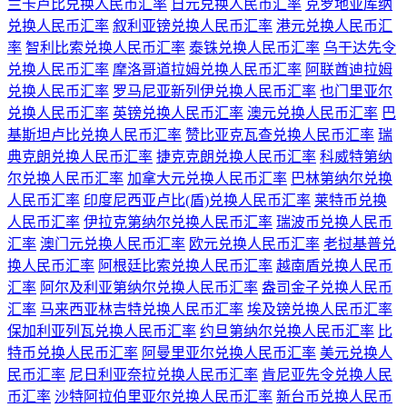
兰卡卢比兑换人民币汇率
日元兑换人民币汇率
克罗地亚库纳
兑换人民币汇率
叙利亚镑兑换人民币汇率
港元兑换人民币汇
率
智利比索兑换人民币汇率
泰铢兑换人民币汇率
乌干达先令
兑换人民币汇率
摩洛哥道拉姆兑换人民币汇率
阿联酋迪拉姆
兑换人民币汇率
罗马尼亚新列伊兑换人民币汇率
也门里亚尔
兑换人民币汇率
英镑兑换人民币汇率
澳元兑换人民币汇率
巴
基斯坦卢比兑换人民币汇率
赞比亚克瓦查兑换人民币汇率
瑞
典克朗兑换人民币汇率
捷克克朗兑换人民币汇率
科威特第纳
尔兑换人民币汇率
加拿大元兑换人民币汇率
巴林第纳尔兑换
人民币汇率
印度尼西亚卢比(盾)兑换人民币汇率
莱特币兑换
人民币汇率
伊拉克第纳尔兑换人民币汇率
瑞波币兑换人民币
汇率
澳门元兑换人民币汇率
欧元兑换人民币汇率
老挝基普兑
换人民币汇率
阿根廷比索兑换人民币汇率
越南盾兑换人民币
汇率
阿尔及利亚第纳尔兑换人民币汇率
盎司金子兑换人民币
汇率
马来西亚林吉特兑换人民币汇率
埃及镑兑换人民币汇率
保加利亚列瓦兑换人民币汇率
约旦第纳尔兑换人民币汇率
比
特币兑换人民币汇率
阿曼里亚尔兑换人民币汇率
美元兑换人
民币汇率
尼日利亚奈拉兑换人民币汇率
肯尼亚先令兑换人民
币汇率
沙特阿拉伯里亚尔兑换人民币汇率
新台币兑换人民币