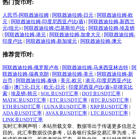
热门货币对:
人民币-阿联酋迪拉姆
|
阿联酋迪拉姆-日元
|
阿联酋迪拉姆-欧
元
|
阿联酋迪拉姆-印度尼西亚卢比(盾)
|
阿联酋迪拉姆-新西兰
元(纽元)
|
阿联酋迪拉姆-巴基斯坦卢比
|
阿联酋迪拉姆-埃及镑
|
阿联酋迪拉姆-港元
|
阿联酋迪拉姆-加拿大元
|
阿联酋迪拉姆-
印度卢比
|
阿联酋迪拉姆-新加坡元
|
阿联酋迪拉姆-澳元
推荐货币对:
阿联酋迪拉姆-俄罗斯卢布
|
阿联酋迪拉姆-马来西亚林吉特
|
阿
联酋迪拉姆-瑞典克朗
|
阿联酋迪拉姆-美元
|
阿联酋迪拉姆-新
台币
|
阿联酋迪拉姆-泰铢
|
美元-欧元
|
港元-印度尼西亚卢比
(盾)
|
澳门元-日元
|
欧元-日元
|
印度尼西亚卢比(盾)-菲律宾比
索
|
埃及镑-韩元
|
SOL兑USDT汇率
|
DOT兑USDT汇率
|
MATIC兑USDT汇率
|
ETC兑USDT汇率
|
BTC兑USDT汇率
|
ETH兑USDT汇率
|
LUNA兑USDT汇率
|
XRP兑USDT汇率
|
ADA兑USDT汇率
|
AVAX兑USDT汇率
|
LTC兑USDT汇率
|
LINK兑USDT汇率
实时汇率网声明：本站所载文章、数据等出于传递更多信息之
目的。此汇率数据仅供参考，以各银行实际交易汇率为准，不