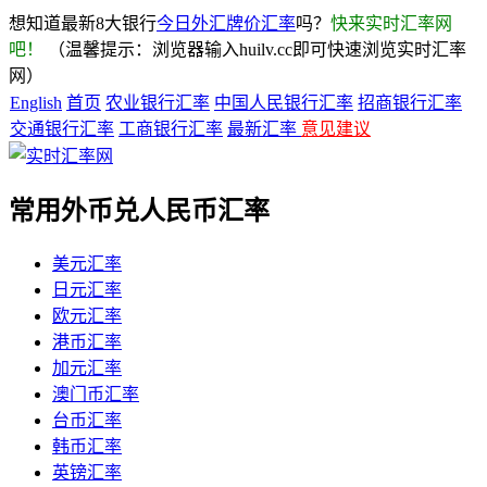
想知道最新8大银行
今日外汇牌价汇率
吗？
快来实时汇率网
吧！
（温馨提示：浏览器输入huilv.cc即可快速浏览实时汇率
网）
English
首页
农业银行汇率
中国人民银行汇率
招商银行汇率
交通银行汇率
工商银行汇率
最新汇率
意见建议
常用外币兑人民币汇率
美元汇率
日元汇率
欧元汇率
港币汇率
加元汇率
澳门币汇率
台币汇率
韩币汇率
英镑汇率