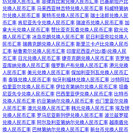
坊兑换人民币汇率
菲律宾比索兑换人民币汇率
巴基斯坦卢比
兑换人民币汇率
马来西亚林吉特兑换人民币汇率
科威特第纳
尔兑换人民币汇率
莱特币兑换人民币汇率
瑞士法郎兑换人民
币汇率
肯尼亚先令兑换人民币汇率
瑞波币兑换人民币汇率
加
拿大元兑换人民币汇率
赞比亚克瓦查兑换人民币汇率
欧元兑
换人民币汇率
冰岛克朗兑换人民币汇率
尼日利亚奈拉兑换人
民币汇率
瑞典克朗兑换人民币汇率
斯里兰卡卢比兑换人民币
汇率
秘鲁索尔兑换人民币汇率
印度尼西亚卢比(盾)兑换人民
币汇率
日元兑换人民币汇率
捷克克朗兑换人民币汇率
克罗地
亚库纳兑换人民币汇率
俄罗斯卢布兑换人民币汇率
港元兑换
人民币汇率
美元兑换人民币汇率
保加利亚列瓦兑换人民币汇
率
泰铢兑换人民币汇率
匈牙利福林兑换人民币汇率
沙特阿拉
伯里亚尔兑换人民币汇率
伊拉克第纳尔兑换人民币汇率
坦桑
尼亚先令兑换人民币汇率
巴西里亚伊兑换人民币汇率
比特币
兑换人民币汇率
约旦第纳尔兑换人民币汇率
也门里亚尔兑换
人民币汇率
澳元兑换人民币汇率
韩元兑换人民币汇率
埃及镑
兑换人民币汇率
罗马尼亚新列伊兑换人民币汇率
波兰兹罗提
兑换人民币汇率
阿尔及利亚第纳尔兑换人民币汇率
越南盾兑
换人民币汇率
巴林第纳尔兑换人民币汇率
新台币兑换人民币