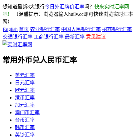
想知道最新8大银行
今日外汇牌价汇率
吗？
快来实时汇率网
吧！
（温馨提示：浏览器输入huilv.cc即可快速浏览实时汇率
网）
English
首页
农业银行汇率
中国人民银行汇率
招商银行汇率
交通银行汇率
工商银行汇率
最新汇率
意见建议
常用外币兑人民币汇率
美元汇率
日元汇率
欧元汇率
港币汇率
加元汇率
澳门币汇率
台币汇率
韩币汇率
英镑汇率