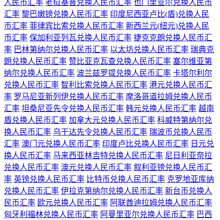
人民币汇率
老挝基普兑换人民币汇率
也门里亚尔兑换人民币
汇率
黎巴嫩镑兑换人民币汇率
印度尼西亚卢比(盾)兑换人民
币汇率
菲律宾比索兑换人民币汇率
新西兰元(纽元)兑换人民
币汇率
保加利亚列瓦兑换人民币汇率
捷克克朗兑换人民币汇
率
巴林第纳尔兑换人民币汇率
以太坊兑换人民币汇率
瑞典克
朗兑换人民币汇率
赞比亚克瓦查兑换人民币汇率
塞尔维亚第
纳尔兑换人民币汇率
波兰兹罗提兑换人民币汇率
卡塔尔利尔
兑换人民币汇率
智利比索兑换人民币汇率
港元兑换人民币汇
率
罗马尼亚新列伊兑换人民币汇率
摩洛哥道拉姆兑换人民币
汇率
坦桑尼亚先令兑换人民币汇率
韩元兑换人民币汇率
越南
盾兑换人民币汇率
加拿大元兑换人民币汇率
科威特第纳尔兑
换人民币汇率
乌干达先令兑换人民币汇率
瑞波币兑换人民币
汇率
澳门元兑换人民币汇率
印度卢比兑换人民币汇率
日元兑
换人民币汇率
马来西亚林吉特兑换人民币汇率
尼日利亚奈拉
兑换人民币汇率
澳元兑换人民币汇率
叙利亚镑兑换人民币汇
率
英镑兑换人民币汇率
比特币兑换人民币汇率
克罗地亚库纳
兑换人民币汇率
伊拉克第纳尔兑换人民币汇率
新台币兑换人
民币汇率
欧元兑换人民币汇率
阿联酋迪拉姆兑换人民币汇率
匈牙利福林兑换人民币汇率
阿曼里亚尔兑换人民币汇率
巴西