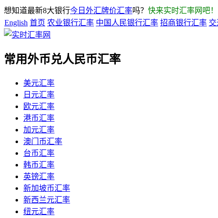
想知道最新8大银行
今日外汇牌价汇率
吗？
快来实时汇率网吧！
English
首页
农业银行汇率
中国人民银行汇率
招商银行汇率
交
常用外币兑人民币汇率
美元汇率
日元汇率
欧元汇率
港币汇率
加元汇率
澳门币汇率
台币汇率
韩币汇率
英镑汇率
新加坡币汇率
新西兰元汇率
纽元汇率