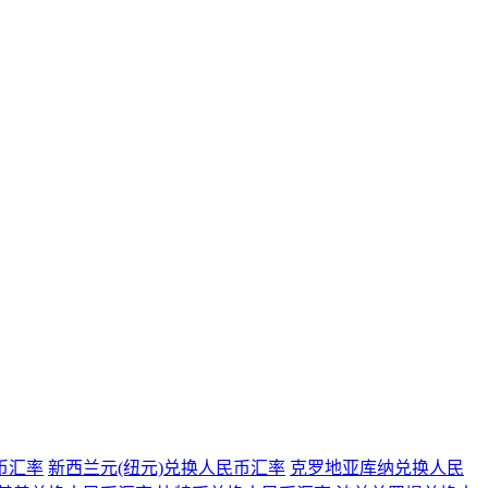
币汇率
新西兰元(纽元)兑换人民币汇率
克罗地亚库纳兑换人民