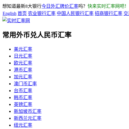
想知道最新8大银行
今日外汇牌价汇率
吗？
快来实时汇率网吧！
English
首页
农业银行汇率
中国人民银行汇率
招商银行汇率
交
常用外币兑人民币汇率
美元汇率
日元汇率
欧元汇率
港币汇率
加元汇率
澳门币汇率
台币汇率
韩币汇率
英镑汇率
新加坡币汇率
新西兰元汇率
纽元汇率