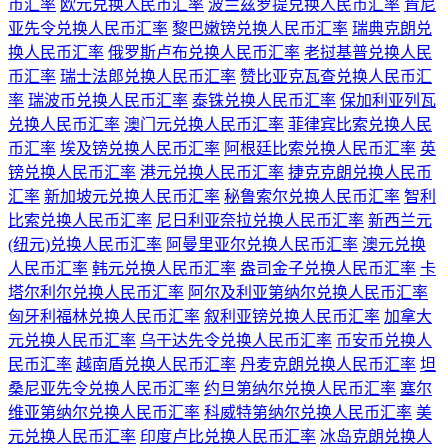
币汇率
欧元兑换人民币汇率
波兰兹罗提兑换人民币汇率
肯尼
亚先令兑换人民币汇率
黎巴嫩镑兑换人民币汇率
瑞典克朗兑
换人民币汇率
俄罗斯卢布兑换人民币汇率
老挝基普兑换人民
币汇率
瑞士法郎兑换人民币汇率
赞比亚克瓦查兑换人民币汇
率
瑞波币兑换人民币汇率
泰铢兑换人民币汇率
保加利亚列瓦
兑换人民币汇率
澳门元兑换人民币汇率
菲律宾比索兑换人民
币汇率
埃及镑兑换人民币汇率
阿根廷比索兑换人民币汇率
英
镑兑换人民币汇率
港元兑换人民币汇率
捷克克朗兑换人民币
汇率
新加坡元兑换人民币汇率
秘鲁索尔兑换人民币汇率
智利
比索兑换人民币汇率
尼日利亚奈拉兑换人民币汇率
新西兰元
(纽元)兑换人民币汇率
阿曼里亚尔兑换人民币汇率
澳元兑换
人民币汇率
韩元兑换人民币汇率
盎司金子兑换人民币汇率
卡
塔尔利尔兑换人民币汇率
阿尔及利亚第纳尔兑换人民币汇率
匈牙利福林兑换人民币汇率
叙利亚镑兑换人民币汇率
加拿大
元兑换人民币汇率
乌干达先令兑换人民币汇率
币安币兑换人
民币汇率
越南盾兑换人民币汇率
丹麦克朗兑换人民币汇率
坦
桑尼亚先令兑换人民币汇率
约旦第纳尔兑换人民币汇率
塞尔
维亚第纳尔兑换人民币汇率
科威特第纳尔兑换人民币汇率
美
元兑换人民币汇率
印度卢比兑换人民币汇率
冰岛克朗兑换人