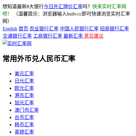
想知道最新8大银行
今日外汇牌价汇率
吗？
快来实时汇率网
吧！
（温馨提示：浏览器输入huilv.cc即可快速浏览实时汇率
网）
English
首页
农业银行汇率
中国人民银行汇率
招商银行汇率
交通银行汇率
工商银行汇率
最新汇率
意见建议
常用外币兑人民币汇率
美元汇率
日元汇率
欧元汇率
港币汇率
加元汇率
澳门币汇率
台币汇率
韩币汇率
英镑汇率