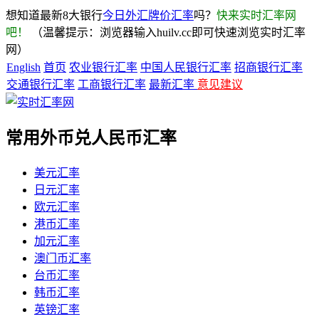
想知道最新8大银行
今日外汇牌价汇率
吗？
快来实时汇率网
吧！
（温馨提示：浏览器输入huilv.cc即可快速浏览实时汇率
网）
English
首页
农业银行汇率
中国人民银行汇率
招商银行汇率
交通银行汇率
工商银行汇率
最新汇率
意见建议
常用外币兑人民币汇率
美元汇率
日元汇率
欧元汇率
港币汇率
加元汇率
澳门币汇率
台币汇率
韩币汇率
英镑汇率