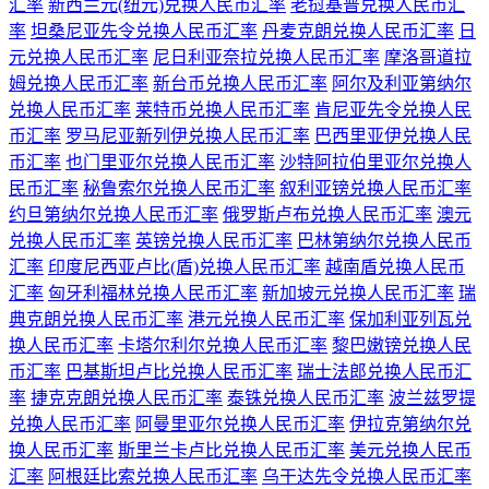
汇率
新西兰元(纽元)兑换人民币汇率
老挝基普兑换人民币汇
率
坦桑尼亚先令兑换人民币汇率
丹麦克朗兑换人民币汇率
日
元兑换人民币汇率
尼日利亚奈拉兑换人民币汇率
摩洛哥道拉
姆兑换人民币汇率
新台币兑换人民币汇率
阿尔及利亚第纳尔
兑换人民币汇率
莱特币兑换人民币汇率
肯尼亚先令兑换人民
币汇率
罗马尼亚新列伊兑换人民币汇率
巴西里亚伊兑换人民
币汇率
也门里亚尔兑换人民币汇率
沙特阿拉伯里亚尔兑换人
民币汇率
秘鲁索尔兑换人民币汇率
叙利亚镑兑换人民币汇率
约旦第纳尔兑换人民币汇率
俄罗斯卢布兑换人民币汇率
澳元
兑换人民币汇率
英镑兑换人民币汇率
巴林第纳尔兑换人民币
汇率
印度尼西亚卢比(盾)兑换人民币汇率
越南盾兑换人民币
汇率
匈牙利福林兑换人民币汇率
新加坡元兑换人民币汇率
瑞
典克朗兑换人民币汇率
港元兑换人民币汇率
保加利亚列瓦兑
换人民币汇率
卡塔尔利尔兑换人民币汇率
黎巴嫩镑兑换人民
币汇率
巴基斯坦卢比兑换人民币汇率
瑞士法郎兑换人民币汇
率
捷克克朗兑换人民币汇率
泰铢兑换人民币汇率
波兰兹罗提
兑换人民币汇率
阿曼里亚尔兑换人民币汇率
伊拉克第纳尔兑
换人民币汇率
斯里兰卡卢比兑换人民币汇率
美元兑换人民币
汇率
阿根廷比索兑换人民币汇率
乌干达先令兑换人民币汇率