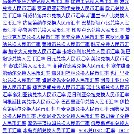
马来西亚林吉特兑换人民币汇率
比特币兑换人民币汇率
港元
兑换人民币汇率
罗马尼亚新列伊兑换人民币汇率
欧元兑换人
民币汇率
科威特第纳尔兑换人民币汇率
斯里兰卡卢比兑换人
民币汇率
约旦第纳尔兑换人民币汇率
巴基斯坦卢比兑换人民
币汇率
秘鲁索尔兑换人民币汇率
印度卢比兑换人民币汇率
赞
比亚克瓦查兑换人民币汇率
美元兑换人民币汇率
克罗地亚库
纳兑换人民币汇率
莱特币兑换人民币汇率
韩元兑换人民币汇
率
加拿大元兑换人民币汇率
卡塔尔利尔兑换人民币汇率
黎巴
嫩镑兑换人民币汇率
日元兑换人民币汇率
英镑兑换人民币汇
率
泰铢兑换人民币汇率
菲律宾比索兑换人民币汇率
塞尔维亚
第纳尔兑换人民币汇率
匈牙利福林兑换人民币汇率
也门里亚
尔兑换人民币汇率
肯尼亚先令兑换人民币汇率
阿曼里亚尔兑
换人民币汇率
捷克克朗兑换人民币汇率
瑞士法郎兑换人民币
汇率
叙利亚镑兑换人民币汇率
尼日利亚奈拉兑换人民币汇率
阿根廷比索兑换人民币汇率
巴西里亚伊兑换人民币汇率
伊拉
克第纳尔兑换人民币汇率
丹麦克朗兑换人民币汇率
瑞典克朗
兑换人民币汇率
坦桑尼亚先令兑换人民币汇率
盎司金子兑换
人民币汇率
摩洛哥道拉姆兑换人民币汇率
俄罗斯卢布兑换人
民币汇率
冰岛克朗兑换人民币汇率
|
SOL兑USDT汇率
|
DOT