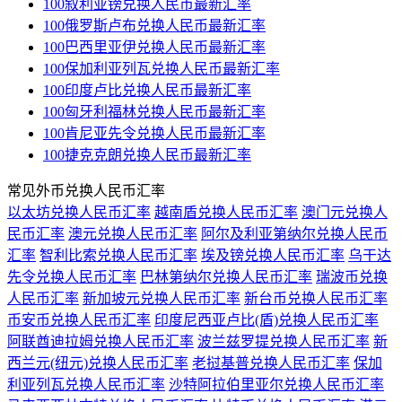
100叙利亚镑兑换人民币最新汇率
100俄罗斯卢布兑换人民币最新汇率
100巴西里亚伊兑换人民币最新汇率
100保加利亚列瓦兑换人民币最新汇率
100印度卢比兑换人民币最新汇率
100匈牙利福林兑换人民币最新汇率
100肯尼亚先令兑换人民币最新汇率
100捷克克朗兑换人民币最新汇率
常见外币兑换人民币汇率
以太坊兑换人民币汇率
越南盾兑换人民币汇率
澳门元兑换人
民币汇率
澳元兑换人民币汇率
阿尔及利亚第纳尔兑换人民币
汇率
智利比索兑换人民币汇率
埃及镑兑换人民币汇率
乌干达
先令兑换人民币汇率
巴林第纳尔兑换人民币汇率
瑞波币兑换
人民币汇率
新加坡元兑换人民币汇率
新台币兑换人民币汇率
币安币兑换人民币汇率
印度尼西亚卢比(盾)兑换人民币汇率
阿联酋迪拉姆兑换人民币汇率
波兰兹罗提兑换人民币汇率
新
西兰元(纽元)兑换人民币汇率
老挝基普兑换人民币汇率
保加
利亚列瓦兑换人民币汇率
沙特阿拉伯里亚尔兑换人民币汇率