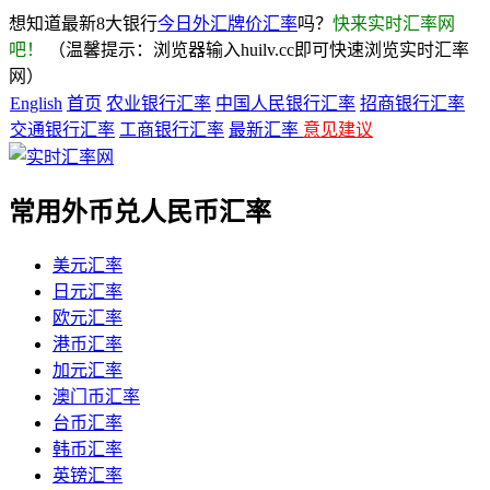
想知道最新8大银行
今日外汇牌价汇率
吗？
快来实时汇率网
吧！
（温馨提示：浏览器输入huilv.cc即可快速浏览实时汇率
网）
English
首页
农业银行汇率
中国人民银行汇率
招商银行汇率
交通银行汇率
工商银行汇率
最新汇率
意见建议
常用外币兑人民币汇率
美元汇率
日元汇率
欧元汇率
港币汇率
加元汇率
澳门币汇率
台币汇率
韩币汇率
英镑汇率