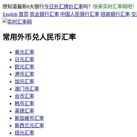
想知道最新8大银行
今日外汇牌价汇率
吗？
快来实时汇率网吧！
English
首页
农业银行汇率
中国人民银行汇率
招商银行汇率
交
常用外币兑人民币汇率
美元汇率
日元汇率
欧元汇率
港币汇率
加元汇率
澳门币汇率
台币汇率
韩币汇率
英镑汇率
新加坡币汇率
新西兰元汇率
纽元汇率