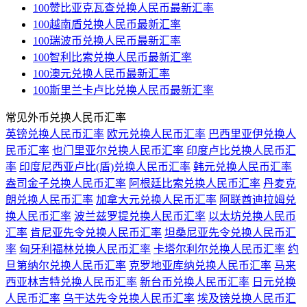
100赞比亚克瓦查兑换人民币最新汇率
100越南盾兑换人民币最新汇率
100瑞波币兑换人民币最新汇率
100智利比索兑换人民币最新汇率
100澳元兑换人民币最新汇率
100斯里兰卡卢比兑换人民币最新汇率
常见外币兑换人民币汇率
英镑兑换人民币汇率
欧元兑换人民币汇率
巴西里亚伊兑换人
民币汇率
也门里亚尔兑换人民币汇率
印度卢比兑换人民币汇
率
印度尼西亚卢比(盾)兑换人民币汇率
韩元兑换人民币汇率
盎司金子兑换人民币汇率
阿根廷比索兑换人民币汇率
丹麦克
朗兑换人民币汇率
加拿大元兑换人民币汇率
阿联酋迪拉姆兑
换人民币汇率
波兰兹罗提兑换人民币汇率
以太坊兑换人民币
汇率
肯尼亚先令兑换人民币汇率
坦桑尼亚先令兑换人民币汇
率
匈牙利福林兑换人民币汇率
卡塔尔利尔兑换人民币汇率
约
旦第纳尔兑换人民币汇率
克罗地亚库纳兑换人民币汇率
马来
西亚林吉特兑换人民币汇率
新台币兑换人民币汇率
日元兑换
人民币汇率
乌干达先令兑换人民币汇率
埃及镑兑换人民币汇