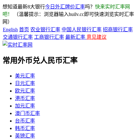
想知道最新8大银行
今日外汇牌价汇率
吗？
快来实时汇率网
吧！
（温馨提示：浏览器输入huilv.cc即可快速浏览实时汇率
网）
English
首页
农业银行汇率
中国人民银行汇率
招商银行汇率
交通银行汇率
工商银行汇率
最新汇率
意见建议
常用外币兑人民币汇率
美元汇率
日元汇率
欧元汇率
港币汇率
加元汇率
澳门币汇率
台币汇率
韩币汇率
英镑汇率