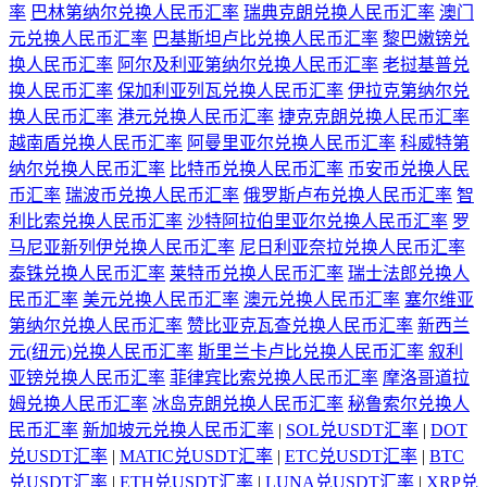
率
巴林第纳尔兑换人民币汇率
瑞典克朗兑换人民币汇率
澳门
元兑换人民币汇率
巴基斯坦卢比兑换人民币汇率
黎巴嫩镑兑
换人民币汇率
阿尔及利亚第纳尔兑换人民币汇率
老挝基普兑
换人民币汇率
保加利亚列瓦兑换人民币汇率
伊拉克第纳尔兑
换人民币汇率
港元兑换人民币汇率
捷克克朗兑换人民币汇率
越南盾兑换人民币汇率
阿曼里亚尔兑换人民币汇率
科威特第
纳尔兑换人民币汇率
比特币兑换人民币汇率
币安币兑换人民
币汇率
瑞波币兑换人民币汇率
俄罗斯卢布兑换人民币汇率
智
利比索兑换人民币汇率
沙特阿拉伯里亚尔兑换人民币汇率
罗
马尼亚新列伊兑换人民币汇率
尼日利亚奈拉兑换人民币汇率
泰铢兑换人民币汇率
莱特币兑换人民币汇率
瑞士法郎兑换人
民币汇率
美元兑换人民币汇率
澳元兑换人民币汇率
塞尔维亚
第纳尔兑换人民币汇率
赞比亚克瓦查兑换人民币汇率
新西兰
元(纽元)兑换人民币汇率
斯里兰卡卢比兑换人民币汇率
叙利
亚镑兑换人民币汇率
菲律宾比索兑换人民币汇率
摩洛哥道拉
姆兑换人民币汇率
冰岛克朗兑换人民币汇率
秘鲁索尔兑换人
民币汇率
新加坡元兑换人民币汇率
|
SOL兑USDT汇率
|
DOT
兑USDT汇率
|
MATIC兑USDT汇率
|
ETC兑USDT汇率
|
BTC
兑USDT汇率
|
ETH兑USDT汇率
|
LUNA兑USDT汇率
|
XRP兑