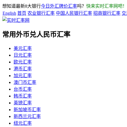
想知道最新8大银行
今日外汇牌价汇率
吗？
快来实时汇率网吧！
English
首页
农业银行汇率
中国人民银行汇率
招商银行汇率
交
常用外币兑人民币汇率
美元汇率
日元汇率
欧元汇率
港币汇率
加元汇率
澳门币汇率
台币汇率
韩币汇率
英镑汇率
新加坡币汇率
新西兰元汇率
纽元汇率