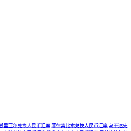
曼里亚尔兑换人民币汇率
菲律宾比索兑换人民币汇率
乌干达先