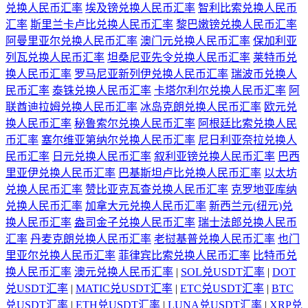
兑换人民币汇率
埃及镑兑换人民币汇率
智利比索兑换人民币
汇率
斯里兰卡卢比兑换人民币汇率
黎巴嫩镑兑换人民币汇率
阿曼里亚尔兑换人民币汇率
澳门元兑换人民币汇率
保加利亚
列瓦兑换人民币汇率
坦桑尼亚先令兑换人民币汇率
莱特币兑
换人民币汇率
罗马尼亚新列伊兑换人民币汇率
瑞波币兑换人
民币汇率
泰铢兑换人民币汇率
卡塔尔利尔兑换人民币汇率
阿
联酋迪拉姆兑换人民币汇率
冰岛克朗兑换人民币汇率
欧元兑
换人民币汇率
秘鲁索尔兑换人民币汇率
阿根廷比索兑换人民
币汇率
塞尔维亚第纳尔兑换人民币汇率
尼日利亚奈拉兑换人
民币汇率
日元兑换人民币汇率
叙利亚镑兑换人民币汇率
巴西
里亚伊兑换人民币汇率
巴基斯坦卢比兑换人民币汇率
以太坊
兑换人民币汇率
赞比亚克瓦查兑换人民币汇率
克罗地亚库纳
兑换人民币汇率
加拿大元兑换人民币汇率
新西兰元(纽元)兑
换人民币汇率
盎司金子兑换人民币汇率
瑞士法郎兑换人民币
汇率
丹麦克朗兑换人民币汇率
老挝基普兑换人民币汇率
也门
里亚尔兑换人民币汇率
菲律宾比索兑换人民币汇率
比特币兑
换人民币汇率
澳元兑换人民币汇率
|
SOL兑USDT汇率
|
DOT
兑USDT汇率
|
MATIC兑USDT汇率
|
ETC兑USDT汇率
|
BTC
兑USDT汇率
|
ETH兑USDT汇率
|
LUNA兑USDT汇率
|
XRP兑