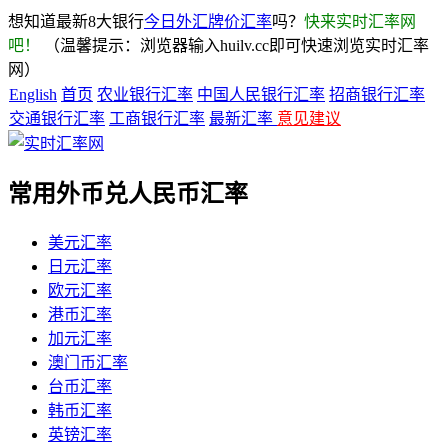
想知道最新8大银行
今日外汇牌价汇率
吗？
快来实时汇率网
吧！
（温馨提示：浏览器输入huilv.cc即可快速浏览实时汇率
网）
English
首页
农业银行汇率
中国人民银行汇率
招商银行汇率
交通银行汇率
工商银行汇率
最新汇率
意见建议
常用外币兑人民币汇率
美元汇率
日元汇率
欧元汇率
港币汇率
加元汇率
澳门币汇率
台币汇率
韩币汇率
英镑汇率