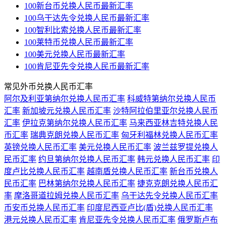
100新台币兑换人民币最新汇率
100乌干达先令兑换人民币最新汇率
100智利比索兑换人民币最新汇率
100莱特币兑换人民币最新汇率
100美元兑换人民币最新汇率
100肯尼亚先令兑换人民币最新汇率
常见外币兑换人民币汇率
阿尔及利亚第纳尔兑换人民币汇率
科威特第纳尔兑换人民币
汇率
新加坡元兑换人民币汇率
沙特阿拉伯里亚尔兑换人民币
汇率
伊拉克第纳尔兑换人民币汇率
马来西亚林吉特兑换人民
币汇率
瑞典克朗兑换人民币汇率
匈牙利福林兑换人民币汇率
英镑兑换人民币汇率
美元兑换人民币汇率
波兰兹罗提兑换人
民币汇率
约旦第纳尔兑换人民币汇率
韩元兑换人民币汇率
印
度卢比兑换人民币汇率
越南盾兑换人民币汇率
新台币兑换人
民币汇率
巴林第纳尔兑换人民币汇率
捷克克朗兑换人民币汇
率
摩洛哥道拉姆兑换人民币汇率
乌干达先令兑换人民币汇率
币安币兑换人民币汇率
印度尼西亚卢比(盾)兑换人民币汇率
港元兑换人民币汇率
肯尼亚先令兑换人民币汇率
俄罗斯卢布