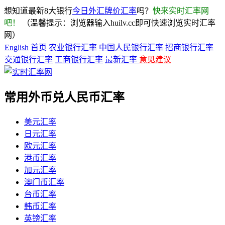
想知道最新8大银行
今日外汇牌价汇率
吗？
快来实时汇率网
吧！
（温馨提示：浏览器输入huilv.cc即可快速浏览实时汇率
网）
English
首页
农业银行汇率
中国人民银行汇率
招商银行汇率
交通银行汇率
工商银行汇率
最新汇率
意见建议
常用外币兑人民币汇率
美元汇率
日元汇率
欧元汇率
港币汇率
加元汇率
澳门币汇率
台币汇率
韩币汇率
英镑汇率