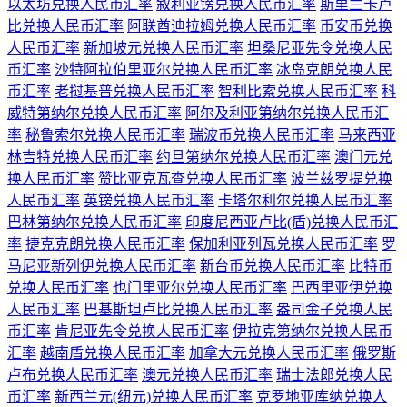
以太坊兑换人民币汇率
叙利亚镑兑换人民币汇率
斯里兰卡卢
比兑换人民币汇率
阿联酋迪拉姆兑换人民币汇率
币安币兑换
人民币汇率
新加坡元兑换人民币汇率
坦桑尼亚先令兑换人民
币汇率
沙特阿拉伯里亚尔兑换人民币汇率
冰岛克朗兑换人民
币汇率
老挝基普兑换人民币汇率
智利比索兑换人民币汇率
科
威特第纳尔兑换人民币汇率
阿尔及利亚第纳尔兑换人民币汇
率
秘鲁索尔兑换人民币汇率
瑞波币兑换人民币汇率
马来西亚
林吉特兑换人民币汇率
约旦第纳尔兑换人民币汇率
澳门元兑
换人民币汇率
赞比亚克瓦查兑换人民币汇率
波兰兹罗提兑换
人民币汇率
英镑兑换人民币汇率
卡塔尔利尔兑换人民币汇率
巴林第纳尔兑换人民币汇率
印度尼西亚卢比(盾)兑换人民币汇
率
捷克克朗兑换人民币汇率
保加利亚列瓦兑换人民币汇率
罗
马尼亚新列伊兑换人民币汇率
新台币兑换人民币汇率
比特币
兑换人民币汇率
也门里亚尔兑换人民币汇率
巴西里亚伊兑换
人民币汇率
巴基斯坦卢比兑换人民币汇率
盎司金子兑换人民
币汇率
肯尼亚先令兑换人民币汇率
伊拉克第纳尔兑换人民币
汇率
越南盾兑换人民币汇率
加拿大元兑换人民币汇率
俄罗斯
卢布兑换人民币汇率
澳元兑换人民币汇率
瑞士法郎兑换人民
币汇率
新西兰元(纽元)兑换人民币汇率
克罗地亚库纳兑换人