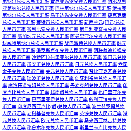
第纳尔兑换人民币汇率
肯尼亚先令兑换人民币汇率
阿尔及利
亚第纳尔兑换人民币汇率
巴林第纳尔兑换人民币汇率
伊拉克
第纳尔兑换人民币汇率
乌干达先令兑换人民币汇率
捷克克朗
兑换人民币汇率
莱特币兑换人民币汇率
新西兰元(纽元)兑换
人民币汇率
智利比索兑换人民币汇率
尼日利亚奈拉兑换人民
币汇率
新加坡元兑换人民币汇率
阿曼里亚尔兑换人民币汇率
科威特第纳尔兑换人民币汇率
黎巴嫩镑兑换人民币汇率
韩元
兑换人民币汇率
俄罗斯卢布兑换人民币汇率
阿联酋迪拉姆兑
换人民币汇率
沙特阿拉伯里亚尔兑换人民币汇率
澳门元兑换
人民币汇率
币安币兑换人民币汇率
日元兑换人民币汇率
盎司
金子兑换人民币汇率
美元兑换人民币汇率
赞比亚克瓦查兑换
人民币汇率
瑞波币兑换人民币汇率
匈牙利福林兑换人民币汇
率
摩洛哥道拉姆兑换人民币汇率
丹麦克朗兑换人民币汇率
印
度卢比兑换人民币汇率
越南盾兑换人民币汇率
也门里亚尔兑
换人民币汇率
巴西里亚伊兑换人民币汇率
叙利亚镑兑换人民
币汇率
印度尼西亚卢比(盾)兑换人民币汇率
波兰兹罗提兑换
人民币汇率
老挝基普兑换人民币汇率
英镑兑换人民币汇率
港
元兑换人民币汇率
欧元兑换人民币汇率
马来西亚林吉特兑换
人民币汇率
秘鲁索尔兑换人民币汇率
斯里兰卡卢比兑换人民