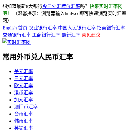
想知道最新8大银行
今日外汇牌价汇率
吗？
快来实时汇率网
吧！
（温馨提示：浏览器输入huilv.cc即可快速浏览实时汇率
网）
English
首页
农业银行汇率
中国人民银行汇率
招商银行汇率
交通银行汇率
工商银行汇率
最新汇率
意见建议
常用外币兑人民币汇率
美元汇率
日元汇率
欧元汇率
港币汇率
加元汇率
澳门币汇率
台币汇率
韩币汇率
英镑汇率