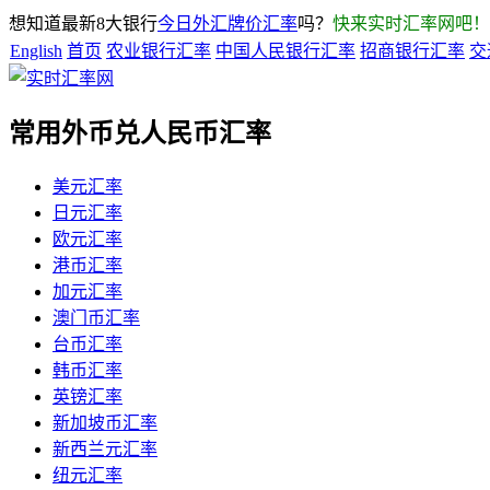
想知道最新8大银行
今日外汇牌价汇率
吗？
快来实时汇率网吧！
English
首页
农业银行汇率
中国人民银行汇率
招商银行汇率
交
常用外币兑人民币汇率
美元汇率
日元汇率
欧元汇率
港币汇率
加元汇率
澳门币汇率
台币汇率
韩币汇率
英镑汇率
新加坡币汇率
新西兰元汇率
纽元汇率