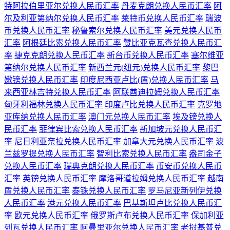
特阿拉伯里亚尔兑换人民币汇率
丹麦克朗兑换人民币汇率
阿
尔及利亚第纳尔兑换人民币汇率
莱特币兑换人民币汇率
瑞波
币兑换人民币汇率
秘鲁索尔兑换人民币汇率
美元兑换人民币
汇率
阿根廷比索兑换人民币汇率
赞比亚克瓦查兑换人民币汇
率
捷克克朗兑换人民币汇率
新台币兑换人民币汇率
塞尔维亚
第纳尔兑换人民币汇率
新西兰元(纽元)兑换人民币汇率
黎巴
嫩镑兑换人民币汇率
印度尼西亚卢比(盾)兑换人民币汇率
马
来西亚林吉特兑换人民币汇率
阿联酋迪拉姆兑换人民币汇率
匈牙利福林兑换人民币汇率
印度卢比兑换人民币汇率
克罗地
亚库纳兑换人民币汇率
澳门元兑换人民币汇率
埃及镑兑换人
民币汇率
菲律宾比索兑换人民币汇率
新加坡元兑换人民币汇
率
尼日利亚奈拉兑换人民币汇率
加拿大元兑换人民币汇率
波
兰兹罗提兑换人民币汇率
智利比索兑换人民币汇率
盎司金子
兑换人民币汇率
瑞典克朗兑换人民币汇率
币安币兑换人民币
汇率
英镑兑换人民币汇率
摩洛哥道拉姆兑换人民币汇率
越南
盾兑换人民币汇率
泰铢兑换人民币汇率
罗马尼亚新列伊兑换
人民币汇率
港元兑换人民币汇率
巴基斯坦卢比兑换人民币汇
率
欧元兑换人民币汇率
俄罗斯卢布兑换人民币汇率
保加利亚
列瓦兑换人民币汇率
阿曼里亚尔兑换人民币汇率
老挝基普兑