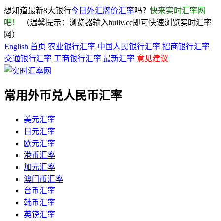
想知道最新8大银行
今日外汇牌价汇率
吗？
快来实时汇率网
吧！
（温馨提示：浏览器输入huilv.cc即可快速浏览实时汇率
网）
English
首页
农业银行汇率
中国人民银行汇率
招商银行汇率
交通银行汇率
工商银行汇率
最新汇率
意见建议
常用外币兑人民币汇率
美元汇率
日元汇率
欧元汇率
港币汇率
加元汇率
澳门币汇率
台币汇率
韩币汇率
英镑汇率