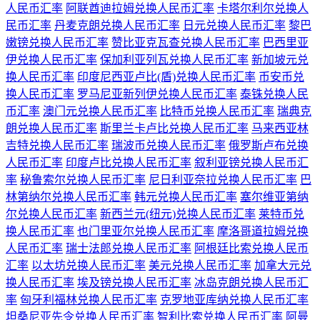
人民币汇率
阿联酋迪拉姆兑换人民币汇率
卡塔尔利尔兑换人
民币汇率
丹麦克朗兑换人民币汇率
日元兑换人民币汇率
黎巴
嫩镑兑换人民币汇率
赞比亚克瓦查兑换人民币汇率
巴西里亚
伊兑换人民币汇率
保加利亚列瓦兑换人民币汇率
新加坡元兑
换人民币汇率
印度尼西亚卢比(盾)兑换人民币汇率
币安币兑
换人民币汇率
罗马尼亚新列伊兑换人民币汇率
泰铢兑换人民
币汇率
澳门元兑换人民币汇率
比特币兑换人民币汇率
瑞典克
朗兑换人民币汇率
斯里兰卡卢比兑换人民币汇率
马来西亚林
吉特兑换人民币汇率
瑞波币兑换人民币汇率
俄罗斯卢布兑换
人民币汇率
印度卢比兑换人民币汇率
叙利亚镑兑换人民币汇
率
秘鲁索尔兑换人民币汇率
尼日利亚奈拉兑换人民币汇率
巴
林第纳尔兑换人民币汇率
韩元兑换人民币汇率
塞尔维亚第纳
尔兑换人民币汇率
新西兰元(纽元)兑换人民币汇率
莱特币兑
换人民币汇率
也门里亚尔兑换人民币汇率
摩洛哥道拉姆兑换
人民币汇率
瑞士法郎兑换人民币汇率
阿根廷比索兑换人民币
汇率
以太坊兑换人民币汇率
美元兑换人民币汇率
加拿大元兑
换人民币汇率
埃及镑兑换人民币汇率
冰岛克朗兑换人民币汇
率
匈牙利福林兑换人民币汇率
克罗地亚库纳兑换人民币汇率
坦桑尼亚先令兑换人民币汇率
智利比索兑换人民币汇率
阿曼