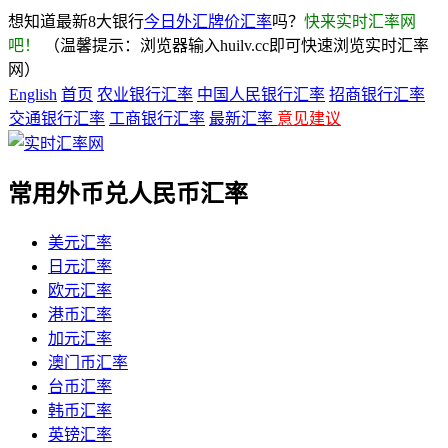
想知道最新8大银行
今日外汇牌价汇率
吗？
快来实时汇率网
吧！
（温馨提示：浏览器输入huilv.cc即可快速浏览实时汇率
网）
English
首页
农业银行汇率
中国人民银行汇率
招商银行汇率
交通银行汇率
工商银行汇率
最新汇率
意见建议
常用外币兑人民币汇率
美元汇率
日元汇率
欧元汇率
港币汇率
加元汇率
澳门币汇率
台币汇率
韩币汇率
英镑汇率