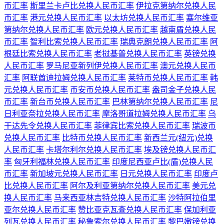
币汇率
斯里兰卡卢比兑换人民币汇率
伊拉克第纳尔兑换人民
币汇率
港元兑换人民币汇率
以太坊兑换人民币汇率
塞尔维亚
第纳尔兑换人民币汇率
欧元兑换人民币汇率
越南盾兑换人民
币汇率
智利比索兑换人民币汇率
瑞典克朗兑换人民币汇率
阿
根廷比索兑换人民币汇率
老挝基普兑换人民币汇率
英镑兑换
人民币汇率
罗马尼亚新列伊兑换人民币汇率
澳元兑换人民币
汇率
阿联酋迪拉姆兑换人民币汇率
莱特币兑换人民币汇率
韩
元兑换人民币汇率
币安币兑换人民币汇率
盎司金子兑换人民
币汇率
新台币兑换人民币汇率
巴林第纳尔兑换人民币汇率
尼
日利亚奈拉兑换人民币汇率
摩洛哥道拉姆兑换人民币汇率
乌
干达先令兑换人民币汇率
菲律宾比索兑换人民币汇率
瑞波币
兑换人民币汇率
比特币兑换人民币汇率
新西兰元(纽元)兑换
人民币汇率
卡塔尔利尔兑换人民币汇率
埃及镑兑换人民币汇
率
匈牙利福林兑换人民币汇率
印度尼西亚卢比(盾)兑换人民
币汇率
新加坡元兑换人民币汇率
日元兑换人民币汇率
印度卢
比兑换人民币汇率
阿尔及利亚第纳尔兑换人民币汇率
美元兑
换人民币汇率
马来西亚林吉特兑换人民币汇率
沙特阿拉伯里
亚尔兑换人民币汇率
赞比亚克瓦查兑换人民币汇率
保加利亚
列瓦兑换人民币汇率
秘鲁索尔兑换人民币汇率
黎巴嫩镑兑换