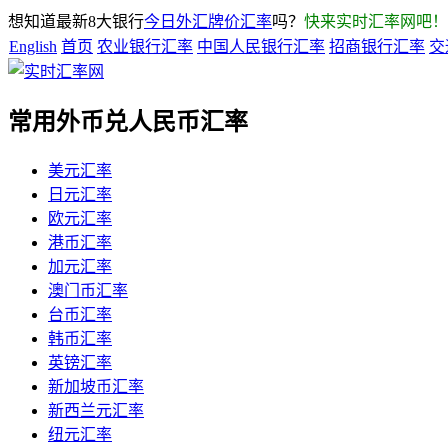
想知道最新8大银行
今日外汇牌价汇率
吗？
快来实时汇率网吧！
English
首页
农业银行汇率
中国人民银行汇率
招商银行汇率
交
常用外币兑人民币汇率
美元汇率
日元汇率
欧元汇率
港币汇率
加元汇率
澳门币汇率
台币汇率
韩币汇率
英镑汇率
新加坡币汇率
新西兰元汇率
纽元汇率