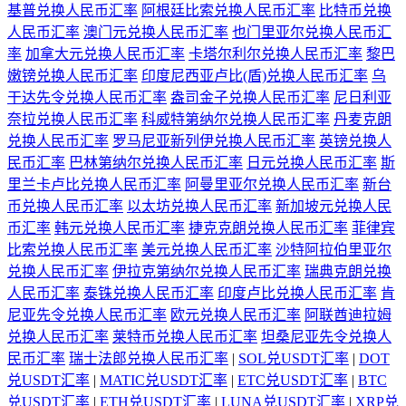
基普兑换人民币汇率
阿根廷比索兑换人民币汇率
比特币兑换
人民币汇率
澳门元兑换人民币汇率
也门里亚尔兑换人民币汇
率
加拿大元兑换人民币汇率
卡塔尔利尔兑换人民币汇率
黎巴
嫩镑兑换人民币汇率
印度尼西亚卢比(盾)兑换人民币汇率
乌
干达先令兑换人民币汇率
盎司金子兑换人民币汇率
尼日利亚
奈拉兑换人民币汇率
科威特第纳尔兑换人民币汇率
丹麦克朗
兑换人民币汇率
罗马尼亚新列伊兑换人民币汇率
英镑兑换人
民币汇率
巴林第纳尔兑换人民币汇率
日元兑换人民币汇率
斯
里兰卡卢比兑换人民币汇率
阿曼里亚尔兑换人民币汇率
新台
币兑换人民币汇率
以太坊兑换人民币汇率
新加坡元兑换人民
币汇率
韩元兑换人民币汇率
捷克克朗兑换人民币汇率
菲律宾
比索兑换人民币汇率
美元兑换人民币汇率
沙特阿拉伯里亚尔
兑换人民币汇率
伊拉克第纳尔兑换人民币汇率
瑞典克朗兑换
人民币汇率
泰铢兑换人民币汇率
印度卢比兑换人民币汇率
肯
尼亚先令兑换人民币汇率
欧元兑换人民币汇率
阿联酋迪拉姆
兑换人民币汇率
莱特币兑换人民币汇率
坦桑尼亚先令兑换人
民币汇率
瑞士法郎兑换人民币汇率
|
SOL兑USDT汇率
|
DOT
兑USDT汇率
|
MATIC兑USDT汇率
|
ETC兑USDT汇率
|
BTC
兑USDT汇率
|
ETH兑USDT汇率
|
LUNA兑USDT汇率
|
XRP兑