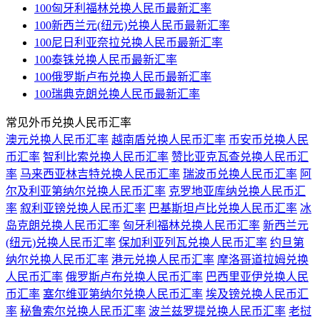
100匈牙利福林兑换人民币最新汇率
100新西兰元(纽元)兑换人民币最新汇率
100尼日利亚奈拉兑换人民币最新汇率
100泰铢兑换人民币最新汇率
100俄罗斯卢布兑换人民币最新汇率
100瑞典克朗兑换人民币最新汇率
常见外币兑换人民币汇率
澳元兑换人民币汇率
越南盾兑换人民币汇率
币安币兑换人民
币汇率
智利比索兑换人民币汇率
赞比亚克瓦查兑换人民币汇
率
马来西亚林吉特兑换人民币汇率
瑞波币兑换人民币汇率
阿
尔及利亚第纳尔兑换人民币汇率
克罗地亚库纳兑换人民币汇
率
叙利亚镑兑换人民币汇率
巴基斯坦卢比兑换人民币汇率
冰
岛克朗兑换人民币汇率
匈牙利福林兑换人民币汇率
新西兰元
(纽元)兑换人民币汇率
保加利亚列瓦兑换人民币汇率
约旦第
纳尔兑换人民币汇率
港元兑换人民币汇率
摩洛哥道拉姆兑换
人民币汇率
俄罗斯卢布兑换人民币汇率
巴西里亚伊兑换人民
币汇率
塞尔维亚第纳尔兑换人民币汇率
埃及镑兑换人民币汇
率
秘鲁索尔兑换人民币汇率
波兰兹罗提兑换人民币汇率
老挝