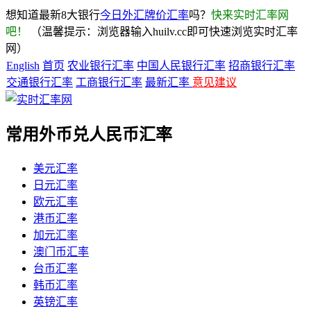
想知道最新8大银行
今日外汇牌价汇率
吗？
快来实时汇率网
吧！
（温馨提示：浏览器输入huilv.cc即可快速浏览实时汇率
网）
English
首页
农业银行汇率
中国人民银行汇率
招商银行汇率
交通银行汇率
工商银行汇率
最新汇率
意见建议
常用外币兑人民币汇率
美元汇率
日元汇率
欧元汇率
港币汇率
加元汇率
澳门币汇率
台币汇率
韩币汇率
英镑汇率