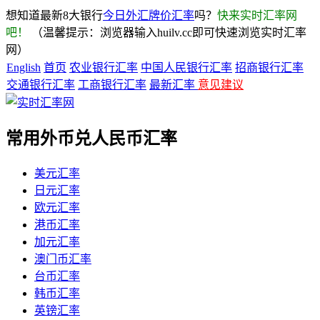
想知道最新8大银行
今日外汇牌价汇率
吗？
快来实时汇率网
吧！
（温馨提示：浏览器输入huilv.cc即可快速浏览实时汇率
网）
English
首页
农业银行汇率
中国人民银行汇率
招商银行汇率
交通银行汇率
工商银行汇率
最新汇率
意见建议
常用外币兑人民币汇率
美元汇率
日元汇率
欧元汇率
港币汇率
加元汇率
澳门币汇率
台币汇率
韩币汇率
英镑汇率