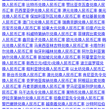
换人民币汇率
比特币兑换人民币汇率
赞比亚克瓦查兑换人民
币汇率
巴西里亚伊兑换人民币汇率
港元兑换人民币汇率
美元
兑换人民币汇率
保加利亚列瓦兑换人民币汇率
老挝基普兑换
人民币汇率
澳门元兑换人民币汇率
瑞典克朗兑换人民币汇率
币安币兑换人民币汇率
加拿大元兑换人民币汇率
印度卢比兑
换人民币汇率
科威特第纳尔兑换人民币汇率
菲律宾比索兑换
人民币汇率
盎司金子兑换人民币汇率
欧元兑换人民币汇率
韩
元兑换人民币汇率
马来西亚林吉特兑换人民币汇率
卡塔尔利
尔兑换人民币汇率
匈牙利福林兑换人民币汇率
阿尔及利亚第
纳尔兑换人民币汇率
新加坡元兑换人民币汇率
阿曼里亚尔兑
换人民币汇率
新西兰元(纽元)兑换人民币汇率
波兰兹罗提兑
换人民币汇率
叙利亚镑兑换人民币汇率
以太坊兑换人民币汇
率
新台币兑换人民币汇率
澳元兑换人民币汇率
肯尼亚先令兑
换人民币汇率
克罗地亚库纳兑换人民币汇率
阿根廷比索兑换
人民币汇率
丹麦克朗兑换人民币汇率
罗马尼亚新列伊兑换人
民币汇率
乌干达先令兑换人民币汇率
莱特币兑换人民币汇率
伊拉克第纳尔兑换人民币汇率
坦桑尼亚先令兑换人民币汇率
黎巴嫩镑兑换人民币汇率
越南盾兑换人民币汇率
沙特阿拉伯