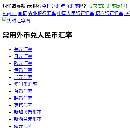
想知道最新8大银行
今日外汇牌价汇率
吗？
快来实时汇率网吧！
English
首页
农业银行汇率
中国人民银行汇率
招商银行汇率
交
常用外币兑人民币汇率
美元汇率
日元汇率
欧元汇率
港币汇率
加元汇率
澳门币汇率
台币汇率
韩币汇率
英镑汇率
新加坡币汇率
新西兰元汇率
纽元汇率