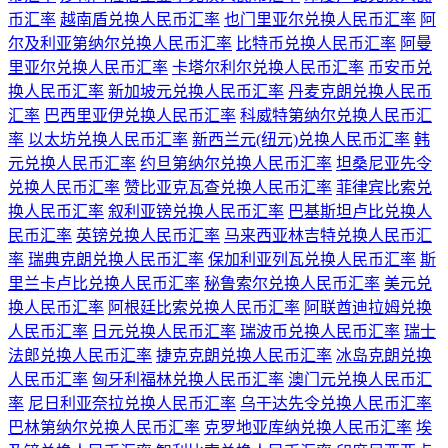
币汇率
越南盾兑换人民币汇率
也门里亚尔兑换人民币汇率
阿
尔及利亚第纳尔兑换人民币汇率
比特币兑换人民币汇率
阿曼
里亚尔兑换人民币汇率
卡塔尔利尔兑换人民币汇率
币安币兑
换人民币汇率
新加坡元兑换人民币汇率
丹麦克朗兑换人民币
汇率
巴西里亚伊兑换人民币汇率
科威特第纳尔兑换人民币汇
率
以太坊兑换人民币汇率
新西兰元(纽元)兑换人民币汇率
韩
元兑换人民币汇率
约旦第纳尔兑换人民币汇率
坦桑尼亚先令
兑换人民币汇率
赞比亚克瓦查兑换人民币汇率
菲律宾比索兑
换人民币汇率
叙利亚镑兑换人民币汇率
巴基斯坦卢比兑换人
民币汇率
英镑兑换人民币汇率
马来西亚林吉特兑换人民币汇
率
瑞典克朗兑换人民币汇率
保加利亚列瓦兑换人民币汇率
斯
里兰卡卢比兑换人民币汇率
秘鲁索尔兑换人民币汇率
美元兑
换人民币汇率
阿根廷比索兑换人民币汇率
阿联酋迪拉姆兑换
人民币汇率
日元兑换人民币汇率
瑞波币兑换人民币汇率
瑞士
法郎兑换人民币汇率
捷克克朗兑换人民币汇率
冰岛克朗兑换
人民币汇率
匈牙利福林兑换人民币汇率
澳门元兑换人民币汇
率
尼日利亚奈拉兑换人民币汇率
乌干达先令兑换人民币汇率
巴林第纳尔兑换人民币汇率
克罗地亚库纳兑换人民币汇率
埃