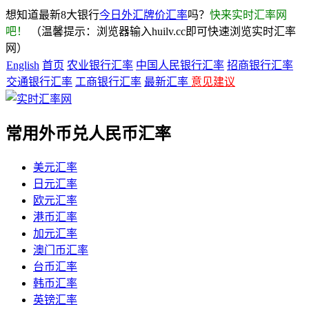
想知道最新8大银行
今日外汇牌价汇率
吗？
快来实时汇率网
吧！
（温馨提示：浏览器输入huilv.cc即可快速浏览实时汇率
网）
English
首页
农业银行汇率
中国人民银行汇率
招商银行汇率
交通银行汇率
工商银行汇率
最新汇率
意见建议
常用外币兑人民币汇率
美元汇率
日元汇率
欧元汇率
港币汇率
加元汇率
澳门币汇率
台币汇率
韩币汇率
英镑汇率