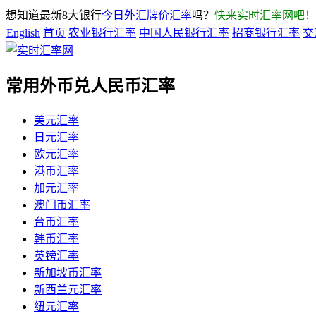
想知道最新8大银行
今日外汇牌价汇率
吗？
快来实时汇率网吧！
English
首页
农业银行汇率
中国人民银行汇率
招商银行汇率
交
常用外币兑人民币汇率
美元汇率
日元汇率
欧元汇率
港币汇率
加元汇率
澳门币汇率
台币汇率
韩币汇率
英镑汇率
新加坡币汇率
新西兰元汇率
纽元汇率