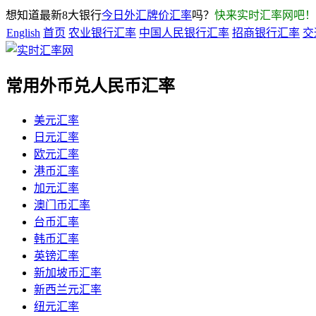
想知道最新8大银行
今日外汇牌价汇率
吗？
快来实时汇率网吧！
English
首页
农业银行汇率
中国人民银行汇率
招商银行汇率
交
常用外币兑人民币汇率
美元汇率
日元汇率
欧元汇率
港币汇率
加元汇率
澳门币汇率
台币汇率
韩币汇率
英镑汇率
新加坡币汇率
新西兰元汇率
纽元汇率