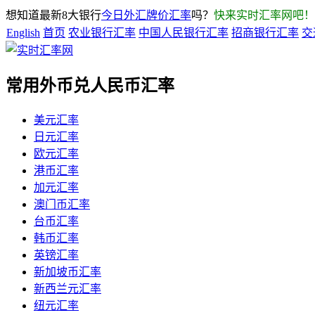
想知道最新8大银行
今日外汇牌价汇率
吗？
快来实时汇率网吧！
English
首页
农业银行汇率
中国人民银行汇率
招商银行汇率
交
常用外币兑人民币汇率
美元汇率
日元汇率
欧元汇率
港币汇率
加元汇率
澳门币汇率
台币汇率
韩币汇率
英镑汇率
新加坡币汇率
新西兰元汇率
纽元汇率