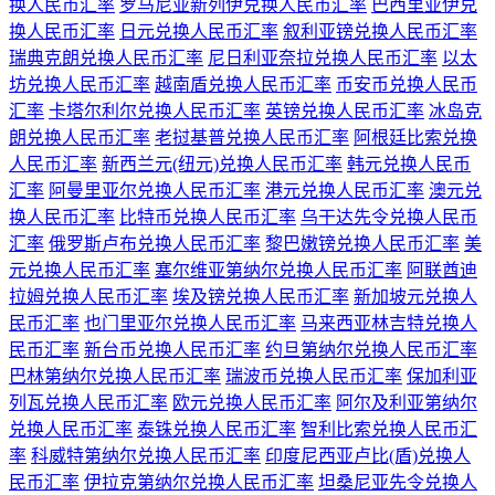
换人民币汇率
罗马尼亚新列伊兑换人民币汇率
巴西里亚伊兑
换人民币汇率
日元兑换人民币汇率
叙利亚镑兑换人民币汇率
瑞典克朗兑换人民币汇率
尼日利亚奈拉兑换人民币汇率
以太
坊兑换人民币汇率
越南盾兑换人民币汇率
币安币兑换人民币
汇率
卡塔尔利尔兑换人民币汇率
英镑兑换人民币汇率
冰岛克
朗兑换人民币汇率
老挝基普兑换人民币汇率
阿根廷比索兑换
人民币汇率
新西兰元(纽元)兑换人民币汇率
韩元兑换人民币
汇率
阿曼里亚尔兑换人民币汇率
港元兑换人民币汇率
澳元兑
换人民币汇率
比特币兑换人民币汇率
乌干达先令兑换人民币
汇率
俄罗斯卢布兑换人民币汇率
黎巴嫩镑兑换人民币汇率
美
元兑换人民币汇率
塞尔维亚第纳尔兑换人民币汇率
阿联酋迪
拉姆兑换人民币汇率
埃及镑兑换人民币汇率
新加坡元兑换人
民币汇率
也门里亚尔兑换人民币汇率
马来西亚林吉特兑换人
民币汇率
新台币兑换人民币汇率
约旦第纳尔兑换人民币汇率
巴林第纳尔兑换人民币汇率
瑞波币兑换人民币汇率
保加利亚
列瓦兑换人民币汇率
欧元兑换人民币汇率
阿尔及利亚第纳尔
兑换人民币汇率
泰铢兑换人民币汇率
智利比索兑换人民币汇
率
科威特第纳尔兑换人民币汇率
印度尼西亚卢比(盾)兑换人
民币汇率
伊拉克第纳尔兑换人民币汇率
坦桑尼亚先令兑换人