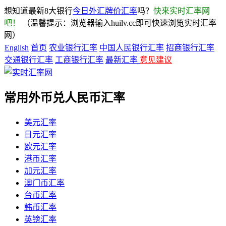
想知道最新8大银行
今日外汇牌价汇率
吗？
快来实时汇率网
吧！
（温馨提示：浏览器输入huilv.cc即可快速浏览实时汇率
网）
English
首页
农业银行汇率
中国人民银行汇率
招商银行汇率
交通银行汇率
工商银行汇率
最新汇率
意见建议
常用外币兑人民币汇率
美元汇率
日元汇率
欧元汇率
港币汇率
加元汇率
澳门币汇率
台币汇率
韩币汇率
英镑汇率