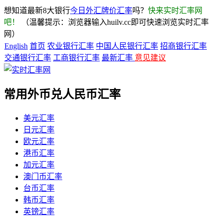
想知道最新8大银行
今日外汇牌价汇率
吗？
快来实时汇率网
吧！
（温馨提示：浏览器输入huilv.cc即可快速浏览实时汇率
网）
English
首页
农业银行汇率
中国人民银行汇率
招商银行汇率
交通银行汇率
工商银行汇率
最新汇率
意见建议
常用外币兑人民币汇率
美元汇率
日元汇率
欧元汇率
港币汇率
加元汇率
澳门币汇率
台币汇率
韩币汇率
英镑汇率