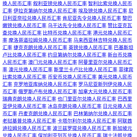
换人民币汇率
叙利亚镑兑换人民币汇率
智利比索兑换人民币
汇率
伊拉克第纳尔兑换人民币汇率
埃及镑兑换人民币汇率
尼
日利亚奈拉兑换人民币汇率
肯尼亚先令兑换人民币汇率
黎巴
嫩镑兑换人民币汇率
乌干达先令兑换人民币汇率
赞比亚克瓦
查兑换人民币汇率
比特币兑换人民币汇率
港元兑换人民币汇
率
摩洛哥道拉姆兑换人民币汇率
马来西亚林吉特兑换人民币
汇率
捷克克朗兑换人民币汇率
英镑兑换人民币汇率
巴基斯坦
卢比兑换人民币汇率
约旦第纳尔兑换人民币汇率
新台币兑换
人民币汇率
澳门元兑换人民币汇率
阿曼里亚尔兑换人民币汇
率
澳元兑换人民币汇率
斯里兰卡卢比兑换人民币汇率
菲律宾
比索兑换人民币汇率
币安币兑换人民币汇率
美元兑换人民币
汇率
克罗地亚库纳兑换人民币汇率
罗马尼亚新列伊兑换人民
币汇率
俄罗斯卢布兑换人民币汇率
加拿大元兑换人民币汇率
瑞典克朗兑换人民币汇率
也门里亚尔兑换人民币汇率
巴西里
亚伊兑换人民币汇率
冰岛克朗兑换人民币汇率
日元兑换人民
币汇率
丹麦克朗兑换人民币汇率
巴林第纳尔兑换人民币汇率
老挝基普兑换人民币汇率
卡塔尔利尔兑换人民币汇率
阿联酋
迪拉姆兑换人民币汇率
波兰兹罗提兑换人民币汇率
新加坡元
兑换人民币汇率
保加利亚列瓦兑换人民币汇率
瑞士法郎兑换