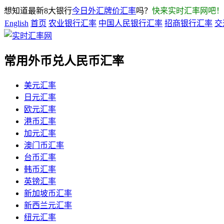
想知道最新8大银行
今日外汇牌价汇率
吗？
快来实时汇率网吧！
English
首页
农业银行汇率
中国人民银行汇率
招商银行汇率
交
常用外币兑人民币汇率
美元汇率
日元汇率
欧元汇率
港币汇率
加元汇率
澳门币汇率
台币汇率
韩币汇率
英镑汇率
新加坡币汇率
新西兰元汇率
纽元汇率