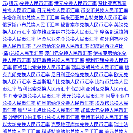
元(纽元)兑换人民币汇率
港元兑换人民币汇率
赞比亚克瓦查
兑换人民币汇率
日元兑换人民币汇率
币安币兑换人民币汇率
卡塔尔利尔兑换人民币汇率
马来西亚林吉特兑换人民币汇率
俄罗斯卢布兑换人民币汇率
秘鲁索尔兑换人民币汇率
英镑兑
换人民币汇率
塞尔维亚第纳尔兑换人民币汇率
摩洛哥道拉姆
兑换人民币汇率
坦桑尼亚先令兑换人民币汇率
匈牙利福林兑
换人民币汇率
巴林第纳尔兑换人民币汇率
印度尼西亚卢比
(盾)兑换人民币汇率
澳门元兑换人民币汇率
伊拉克第纳尔兑
换人民币汇率
黎巴嫩镑兑换人民币汇率
叙利亚镑兑换人民币
汇率
阿根廷比索兑换人民币汇率
瑞典克朗兑换人民币汇率
捷
克克朗兑换人民币汇率
尼日利亚奈拉兑换人民币汇率
欧元兑
换人民币汇率
巴基斯坦卢比兑换人民币汇率
比特币兑换人民
币汇率
智利比索兑换人民币汇率
保加利亚列瓦兑换人民币汇
率
丹麦克朗兑换人民币汇率
澳元兑换人民币汇率
阿曼里亚尔
兑换人民币汇率
约旦第纳尔兑换人民币汇率
埃及镑兑换人民
币汇率
斯里兰卡卢比兑换人民币汇率
加拿大元兑换人民币汇
率
沙特阿拉伯里亚尔兑换人民币汇率
莱特币兑换人民币汇率
以太坊兑换人民币汇率
克罗地亚库纳兑换人民币汇率
瑞士法
郎兑换人民币汇率
科威特第纳尔兑换人民币汇率
美元兑换人