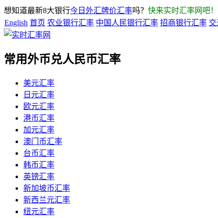
想知道最新8大银行
今日外汇牌价汇率
吗？
快来实时汇率网吧！
English
首页
农业银行汇率
中国人民银行汇率
招商银行汇率
交
常用外币兑人民币汇率
美元汇率
日元汇率
欧元汇率
港币汇率
加元汇率
澳门币汇率
台币汇率
韩币汇率
英镑汇率
新加坡币汇率
新西兰元汇率
纽元汇率