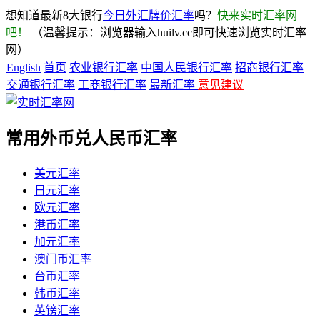
想知道最新8大银行
今日外汇牌价汇率
吗？
快来实时汇率网
吧！
（温馨提示：浏览器输入huilv.cc即可快速浏览实时汇率
网）
English
首页
农业银行汇率
中国人民银行汇率
招商银行汇率
交通银行汇率
工商银行汇率
最新汇率
意见建议
常用外币兑人民币汇率
美元汇率
日元汇率
欧元汇率
港币汇率
加元汇率
澳门币汇率
台币汇率
韩币汇率
英镑汇率