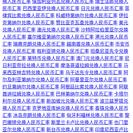
换人民币汇率
保加利亚列瓦兑换人民币汇率
瑞士法郎兑换人
民币汇率
巴西里亚伊兑换人民币汇率
日元兑换人民币汇率
菲
律宾比索兑换人民币汇率
科威特第纳尔兑换人民币汇率
伊拉
克第纳尔兑换人民币汇率
赞比亚克瓦查兑换人民币汇率
美元
兑换人民币汇率
澳元兑换人民币汇率
沙特阿拉伯里亚尔兑换
人民币汇率
塞尔维亚第纳尔兑换人民币汇率
港元兑换人民币
汇率
瑞典克朗兑换人民币汇率
越南盾兑换人民币汇率
币安币
兑换人民币汇率
叙利亚镑兑换人民币汇率
坦桑尼亚先令兑换
人民币汇率
莱特币兑换人民币汇率
澳门元兑换人民币汇率
尼
日利亚奈拉兑换人民币汇率
摩洛哥道拉姆兑换人民币汇率
马
来西亚林吉特兑换人民币汇率
乌干达先令兑换人民币汇率
阿
尔及利亚第纳尔兑换人民币汇率
阿曼里亚尔兑换人民币汇率
约旦第纳尔兑换人民币汇率
阿根廷比索兑换人民币汇率
阿联
酋迪拉姆兑换人民币汇率
巴林第纳尔兑换人民币汇率
卡塔尔
利尔兑换人民币汇率
新加坡元兑换人民币汇率
波兰兹罗提兑
换人民币汇率
克罗地亚库纳兑换人民币汇率
泰铢兑换人民币
汇率
冰岛克朗兑换人民币汇率
匈牙利福林兑换人民币汇率
黎
巴嫩镑兑换人民币汇率
斯里兰卡卢比兑换人民币汇率
也门里
亚尔兑换人民币汇率
新台币兑换人民币汇率
印度尼西亚卢比