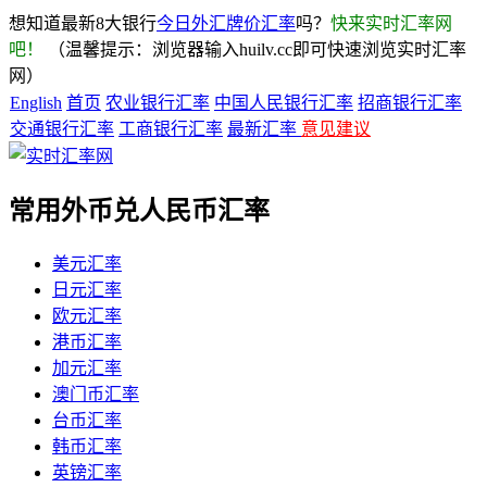
想知道最新8大银行
今日外汇牌价汇率
吗？
快来实时汇率网
吧！
（温馨提示：浏览器输入huilv.cc即可快速浏览实时汇率
网）
English
首页
农业银行汇率
中国人民银行汇率
招商银行汇率
交通银行汇率
工商银行汇率
最新汇率
意见建议
常用外币兑人民币汇率
美元汇率
日元汇率
欧元汇率
港币汇率
加元汇率
澳门币汇率
台币汇率
韩币汇率
英镑汇率