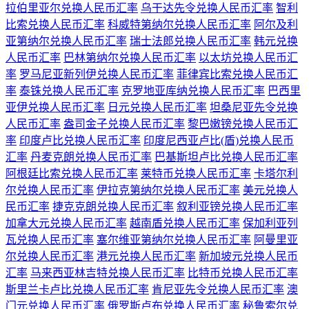
拉伯里亚尔兑换人民币汇率
乌干达先令兑换人民币汇率
智利
比索兑换人民币汇率
科威特第纳尔兑换人民币汇率
阿尔及利
亚第纳尔兑换人民币汇率
瑞士法郎兑换人民币汇率
韩元兑换
人民币汇率
巴林第纳尔兑换人民币汇率
以太坊兑换人民币汇
率
罗马尼亚新列伊兑换人民币汇率
菲律宾比索兑换人民币汇
率
泰铢兑换人民币汇率
克罗地亚库纳兑换人民币汇率
巴西里
亚伊兑换人民币汇率
日元兑换人民币汇率
坦桑尼亚先令兑换
人民币汇率
盎司金子兑换人民币汇率
黎巴嫩镑兑换人民币汇
率
印度卢比兑换人民币汇率
印度尼西亚卢比(盾)兑换人民币
汇率
丹麦克朗兑换人民币汇率
巴基斯坦卢比兑换人民币汇率
阿根廷比索兑换人民币汇率
莱特币兑换人民币汇率
卡塔尔利
尔兑换人民币汇率
伊拉克第纳尔兑换人民币汇率
美元兑换人
民币汇率
捷克克朗兑换人民币汇率
叙利亚镑兑换人民币汇率
加拿大元兑换人民币汇率
越南盾兑换人民币汇率
保加利亚列
瓦兑换人民币汇率
塞尔维亚第纳尔兑换人民币汇率
阿曼里亚
尔兑换人民币汇率
港元兑换人民币汇率
新加坡元兑换人民币
汇率
马来西亚林吉特兑换人民币汇率
比特币兑换人民币汇率
斯里兰卡卢比兑换人民币汇率
肯尼亚先令兑换人民币汇率
澳
门元兑换人民币汇率
俄罗斯卢布兑换人民币汇率
秘鲁索尔兑