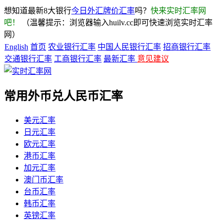
想知道最新8大银行
今日外汇牌价汇率
吗？
快来实时汇率网
吧！
（温馨提示：浏览器输入huilv.cc即可快速浏览实时汇率
网）
English
首页
农业银行汇率
中国人民银行汇率
招商银行汇率
交通银行汇率
工商银行汇率
最新汇率
意见建议
常用外币兑人民币汇率
美元汇率
日元汇率
欧元汇率
港币汇率
加元汇率
澳门币汇率
台币汇率
韩币汇率
英镑汇率