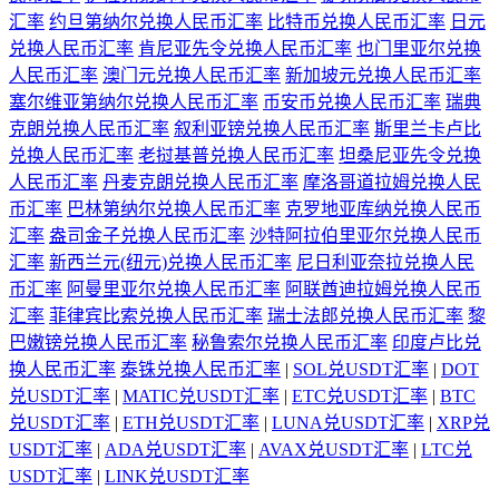
汇率
约旦第纳尔兑换人民币汇率
比特币兑换人民币汇率
日元
兑换人民币汇率
肯尼亚先令兑换人民币汇率
也门里亚尔兑换
人民币汇率
澳门元兑换人民币汇率
新加坡元兑换人民币汇率
塞尔维亚第纳尔兑换人民币汇率
币安币兑换人民币汇率
瑞典
克朗兑换人民币汇率
叙利亚镑兑换人民币汇率
斯里兰卡卢比
兑换人民币汇率
老挝基普兑换人民币汇率
坦桑尼亚先令兑换
人民币汇率
丹麦克朗兑换人民币汇率
摩洛哥道拉姆兑换人民
币汇率
巴林第纳尔兑换人民币汇率
克罗地亚库纳兑换人民币
汇率
盎司金子兑换人民币汇率
沙特阿拉伯里亚尔兑换人民币
汇率
新西兰元(纽元)兑换人民币汇率
尼日利亚奈拉兑换人民
币汇率
阿曼里亚尔兑换人民币汇率
阿联酋迪拉姆兑换人民币
汇率
菲律宾比索兑换人民币汇率
瑞士法郎兑换人民币汇率
黎
巴嫩镑兑换人民币汇率
秘鲁索尔兑换人民币汇率
印度卢比兑
换人民币汇率
泰铢兑换人民币汇率
|
SOL兑USDT汇率
|
DOT
兑USDT汇率
|
MATIC兑USDT汇率
|
ETC兑USDT汇率
|
BTC
兑USDT汇率
|
ETH兑USDT汇率
|
LUNA兑USDT汇率
|
XRP兑
USDT汇率
|
ADA兑USDT汇率
|
AVAX兑USDT汇率
|
LTC兑
USDT汇率
|
LINK兑USDT汇率