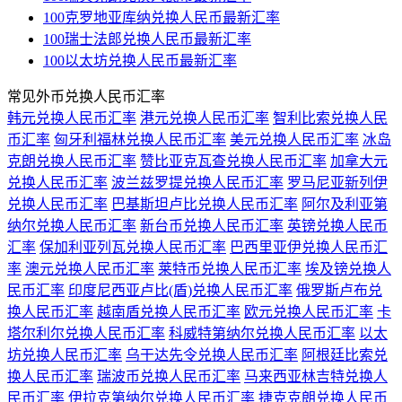
100克罗地亚库纳兑换人民币最新汇率
100瑞士法郎兑换人民币最新汇率
100以太坊兑换人民币最新汇率
常见外币兑换人民币汇率
韩元兑换人民币汇率
港元兑换人民币汇率
智利比索兑换人民
币汇率
匈牙利福林兑换人民币汇率
美元兑换人民币汇率
冰岛
克朗兑换人民币汇率
赞比亚克瓦查兑换人民币汇率
加拿大元
兑换人民币汇率
波兰兹罗提兑换人民币汇率
罗马尼亚新列伊
兑换人民币汇率
巴基斯坦卢比兑换人民币汇率
阿尔及利亚第
纳尔兑换人民币汇率
新台币兑换人民币汇率
英镑兑换人民币
汇率
保加利亚列瓦兑换人民币汇率
巴西里亚伊兑换人民币汇
率
澳元兑换人民币汇率
莱特币兑换人民币汇率
埃及镑兑换人
民币汇率
印度尼西亚卢比(盾)兑换人民币汇率
俄罗斯卢布兑
换人民币汇率
越南盾兑换人民币汇率
欧元兑换人民币汇率
卡
塔尔利尔兑换人民币汇率
科威特第纳尔兑换人民币汇率
以太
坊兑换人民币汇率
乌干达先令兑换人民币汇率
阿根廷比索兑
换人民币汇率
瑞波币兑换人民币汇率
马来西亚林吉特兑换人
民币汇率
伊拉克第纳尔兑换人民币汇率
捷克克朗兑换人民币