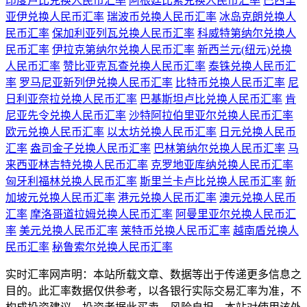
印度卢比兑换人民币汇率
阿根廷比索兑换人民币汇率
巴西里
亚伊兑换人民币汇率
瑞波币兑换人民币汇率
冰岛克朗兑换人
民币汇率
保加利亚列瓦兑换人民币汇率
科威特第纳尔兑换人
民币汇率
伊拉克第纳尔兑换人民币汇率
新西兰元(纽元)兑换
人民币汇率
赞比亚克瓦查兑换人民币汇率
泰铢兑换人民币汇
率
罗马尼亚新列伊兑换人民币汇率
比特币兑换人民币汇率
尼
日利亚奈拉兑换人民币汇率
巴基斯坦卢比兑换人民币汇率
肯
尼亚先令兑换人民币汇率
沙特阿拉伯里亚尔兑换人民币汇率
欧元兑换人民币汇率
以太坊兑换人民币汇率
日元兑换人民币
汇率
盎司金子兑换人民币汇率
巴林第纳尔兑换人民币汇率
马
来西亚林吉特兑换人民币汇率
克罗地亚库纳兑换人民币汇率
匈牙利福林兑换人民币汇率
斯里兰卡卢比兑换人民币汇率
新
加坡元兑换人民币汇率
港元兑换人民币汇率
澳元兑换人民币
汇率
摩洛哥道拉姆兑换人民币汇率
阿曼里亚尔兑换人民币汇
率
美元兑换人民币汇率
莱特币兑换人民币汇率
越南盾兑换人
民币汇率
秘鲁索尔兑换人民币汇率
实时汇率网声明：本站所载文章、数据等出于传递更多信息之
目的。此汇率数据仅供参考，以各银行实际交易汇率为准，不