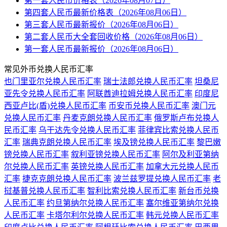
第一套人民币价格表（2026年08月07日）
第四套人民币最新价格表（2026年08月06日）
第三套人民币最新报价（2026年08月06日）
第二套人民币大全套回收价格（2026年08月06日）
第一套人民币最新报价（2026年08月06日）
常见外币兑换人民币汇率
也门里亚尔兑换人民币汇率
瑞士法郎兑换人民币汇率
坦桑尼
亚先令兑换人民币汇率
阿联酋迪拉姆兑换人民币汇率
印度尼
西亚卢比(盾)兑换人民币汇率
币安币兑换人民币汇率
澳门元
兑换人民币汇率
丹麦克朗兑换人民币汇率
俄罗斯卢布兑换人
民币汇率
乌干达先令兑换人民币汇率
菲律宾比索兑换人民币
汇率
瑞典克朗兑换人民币汇率
埃及镑兑换人民币汇率
黎巴嫩
镑兑换人民币汇率
叙利亚镑兑换人民币汇率
阿尔及利亚第纳
尔兑换人民币汇率
英镑兑换人民币汇率
加拿大元兑换人民币
汇率
捷克克朗兑换人民币汇率
波兰兹罗提兑换人民币汇率
老
挝基普兑换人民币汇率
智利比索兑换人民币汇率
新台币兑换
人民币汇率
约旦第纳尔兑换人民币汇率
塞尔维亚第纳尔兑换
人民币汇率
卡塔尔利尔兑换人民币汇率
韩元兑换人民币汇率