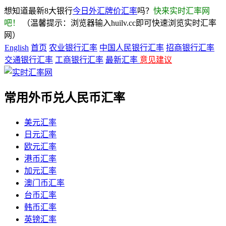
想知道最新8大银行
今日外汇牌价汇率
吗？
快来实时汇率网
吧！
（温馨提示：浏览器输入huilv.cc即可快速浏览实时汇率
网）
English
首页
农业银行汇率
中国人民银行汇率
招商银行汇率
交通银行汇率
工商银行汇率
最新汇率
意见建议
常用外币兑人民币汇率
美元汇率
日元汇率
欧元汇率
港币汇率
加元汇率
澳门币汇率
台币汇率
韩币汇率
英镑汇率