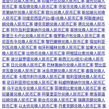
里亚尔兑换人民币汇率
印度卢比兑换人民币汇率
澳元兑换人
民币汇率
埃及镑兑换人民币汇率
币安币兑换人民币汇率
伊拉
克第纳尔兑换人民币汇率
欧元兑换人民币汇率
新加坡元兑换
人民币汇率
印度尼西亚卢比(盾)兑换人民币汇率
阿联酋迪拉
姆兑换人民币汇率
捷克克朗兑换人民币汇率
港元兑换人民币
汇率
阿尔及利亚第纳尔兑换人民币汇率
英镑兑换人民币汇率
斯里兰卡卢比兑换人民币汇率
俄罗斯卢布兑换人民币汇率
肯
尼亚先令兑换人民币汇率
黎巴嫩镑兑换人民币汇率
保加利亚
列瓦兑换人民币汇率
匈牙利福林兑换人民币汇率
加拿大元兑
换人民币汇率
比特币兑换人民币汇率
阿根廷比索兑换人民币
汇率
波兰兹罗提兑换人民币汇率
新西兰元(纽元)兑换人民币
汇率
日元兑换人民币汇率
巴林第纳尔兑换人民币汇率
赞比亚
克瓦查兑换人民币汇率
冰岛克朗兑换人民币汇率
泰铢兑换人
民币汇率
卡塔尔利尔兑换人民币汇率
叙利亚镑兑换人民币汇
率
尼日利亚奈拉兑换人民币汇率
科威特第纳尔兑换人民币汇
率
乌干达先令兑换人民币汇率
菲律宾比索兑换人民币汇率
老
挝基普兑换人民币汇率
阿曼里亚尔兑换人民币汇率
摩洛哥道
拉姆兑换人民币汇率
新台币兑换人民币汇率
瑞典克朗兑换人
民币汇率
以太坊兑换人民币汇率
丹麦克朗兑换人民币汇率
莱