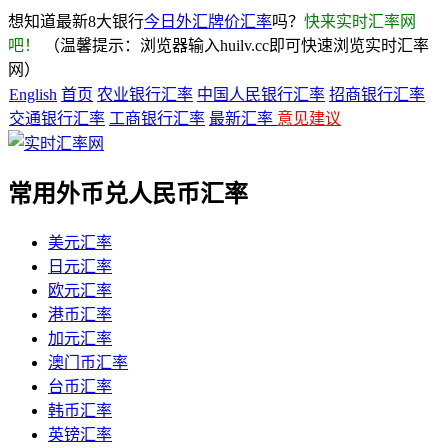
想知道最新8大银行
今日外汇牌价汇率
吗？
快来实时汇率网
吧！
（温馨提示：浏览器输入huilv.cc即可快速浏览实时汇率
网）
English
首页
农业银行汇率
中国人民银行汇率
招商银行汇率
交通银行汇率
工商银行汇率
最新汇率
意见建议
常用外币兑人民币汇率
美元汇率
日元汇率
欧元汇率
港币汇率
加元汇率
澳门币汇率
台币汇率
韩币汇率
英镑汇率