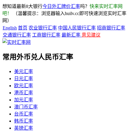
想知道最新8大银行
今日外汇牌价汇率
吗？
快来实时汇率网
吧！
（温馨提示：浏览器输入huilv.cc即可快速浏览实时汇率
网）
English
首页
农业银行汇率
中国人民银行汇率
招商银行汇率
交通银行汇率
工商银行汇率
最新汇率
意见建议
常用外币兑人民币汇率
美元汇率
日元汇率
欧元汇率
港币汇率
加元汇率
澳门币汇率
台币汇率
韩币汇率
英镑汇率