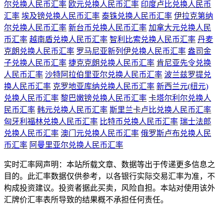
尔兑换人民币汇率
欧元兑换人民币汇率
印度卢比兑换人民币
汇率
埃及镑兑换人民币汇率
泰铢兑换人民币汇率
伊拉克第纳
尔兑换人民币汇率
新台币兑换人民币汇率
加拿大元兑换人民
币汇率
越南盾兑换人民币汇率
智利比索兑换人民币汇率
丹麦
克朗兑换人民币汇率
罗马尼亚新列伊兑换人民币汇率
盎司金
子兑换人民币汇率
捷克克朗兑换人民币汇率
肯尼亚先令兑换
人民币汇率
沙特阿拉伯里亚尔兑换人民币汇率
波兰兹罗提兑
换人民币汇率
克罗地亚库纳兑换人民币汇率
新西兰元(纽元)
兑换人民币汇率
黎巴嫩镑兑换人民币汇率
卡塔尔利尔兑换人
民币汇率
韩元兑换人民币汇率
斯里兰卡卢比兑换人民币汇率
匈牙利福林兑换人民币汇率
比特币兑换人民币汇率
瑞士法郎
兑换人民币汇率
澳门元兑换人民币汇率
俄罗斯卢布兑换人民
币汇率
阿曼里亚尔兑换人民币汇率
实时汇率网声明：本站所载文章、数据等出于传递更多信息之
目的。此汇率数据仅供参考，以各银行实际交易汇率为准，不
构成投资建议。投资者据此买卖，风险自担。本站对使用该外
汇牌价汇率表所导致的结果概不承担任何责任。