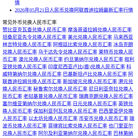
情
2026年05月21日人民币兑换阿联酋迪拉姆最新汇率行情
常见外币兑换人民币汇率
赞比亚克瓦查兑换人民币汇率
摩洛哥道拉姆兑换人民币汇率
坦桑尼亚先令兑换人民币汇率
美元兑换人民币汇率
马来西亚
林吉特兑换人民币汇率
阿根廷比索兑换人民币汇率
冰岛克朗
兑换人民币汇率
乌干达先令兑换人民币汇率
莱特币兑换人民
币汇率
澳元兑换人民币汇率
约旦第纳尔兑换人民币汇率
叙利
亚镑兑换人民币汇率
印度尼西亚卢比(盾)兑换人民币汇率
科
威特第纳尔兑换人民币汇率
巴基斯坦卢比兑换人民币汇率
阿
联酋迪拉姆兑换人民币汇率
新加坡元兑换人民币汇率
港元兑
换人民币汇率
秘鲁索尔兑换人民币汇率
尼日利亚奈拉兑换人
民币汇率
老挝基普兑换人民币汇率
瑞典克朗兑换人民币汇率
塞尔维亚第纳尔兑换人民币汇率
日元兑换人民币汇率
英镑兑
换人民币汇率
保加利亚列瓦兑换人民币汇率
巴西里亚伊兑换
人民币汇率
以太坊兑换人民币汇率
币安币兑换人民币汇率
瑞
波币兑换人民币汇率
菲律宾比索兑换人民币汇率
也门里亚尔
兑换人民币汇率
阿尔及利亚第纳尔兑换人民币汇率
巴林第纳