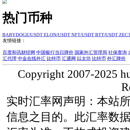
热门币种
BABYDOGE/USDT
ELON/USDT
NFT/USDT
BTT/USDT
ZEC
友情链接：
百度和讯财经网
中国银行当日牌价
国家外汇管理局
社保查询
汇代理
中金在线外汇
比特币
汇通网
以太坊
比特币
外汇牌价
Copyright 2007-2025 hui
R
实时汇率网声明：本站
信息之目的。此汇率数