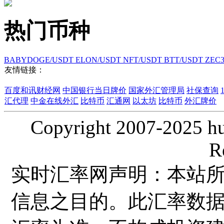
热门币种
BABYDOGE/USDT
ELON/USDT
NFT/USDT
BTT/USDT
ZEC
友情链接：
百度和讯财经网
中国银行当日牌价
国家外汇管理局
社保查询
汇代理
中金在线外汇
比特币
汇通网
以太坊
比特币
外汇牌价
Copyright 2007-2025 hui
R
实时汇率网声明：本站
信息之目的。此汇率数