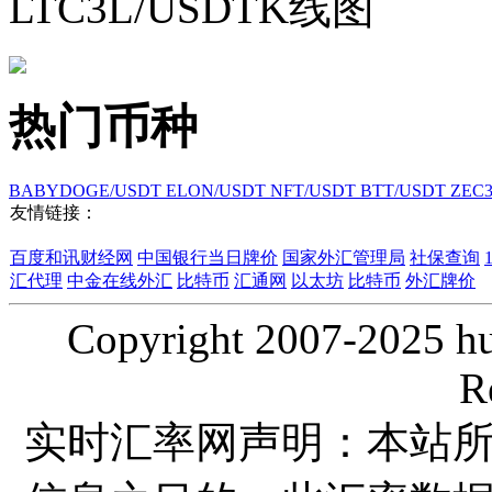
LTC3L/USDTK线图
热门币种
BABYDOGE/USDT
ELON/USDT
NFT/USDT
BTT/USDT
ZEC
友情链接：
百度和讯财经网
中国银行当日牌价
国家外汇管理局
社保查询
汇代理
中金在线外汇
比特币
汇通网
以太坊
比特币
外汇牌价
Copyright 2007-2025 hui
R
实时汇率网声明：本站