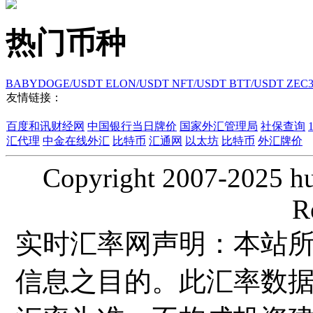
热门币种
BABYDOGE/USDT
ELON/USDT
NFT/USDT
BTT/USDT
ZEC
友情链接：
百度和讯财经网
中国银行当日牌价
国家外汇管理局
社保查询
汇代理
中金在线外汇
比特币
汇通网
以太坊
比特币
外汇牌价
Copyright 2007-2025 hui
R
实时汇率网声明：本站
信息之目的。此汇率数