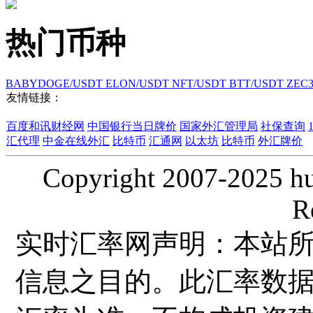
热门币种
BABYDOGE/USDT
ELON/USDT
NFT/USDT
BTT/USDT
ZEC
友情链接：
百度和讯财经网
中国银行当日牌价
国家外汇管理局
社保查询
汇代理
中金在线外汇
比特币
汇通网
以太坊
比特币
外汇牌价
Copyright 2007-2025 hui
R
实时汇率网声明：本站
信息之目的。此汇率数