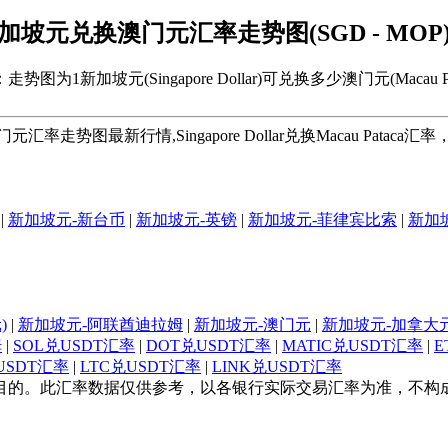
加坡元兑换澳门元汇率走势图(SGD - MOP
走势图为1新加坡元(Singapore Dollar)可兑换多少澳门元(Macau Pat
图最新行情,Singapore Dollar兑换Macau Pataca
|
新加坡元-新台币
|
新加坡元-英镑
|
新加坡元-菲律宾比索
|
新加
)
|
新加坡元-阿联酋迪拉姆
|
新加坡元-澳门元
|
新加坡元-加拿大
姆
|
SOL兑USDT汇率
|
DOT兑USDT汇率
|
MATIC兑USDT汇率
|
E
USDT汇率
|
LTC兑USDT汇率
|
LINK兑USDT汇率
目的。此汇率数据仅供参考，以各银行实际交易汇率为准，不构