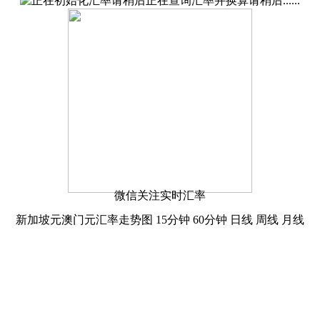
正在查询汇率并换算请稍后......
微信关注实时汇率
新加坡元澳门元汇率走势图
15分钟
60分钟
日线
周线
月线