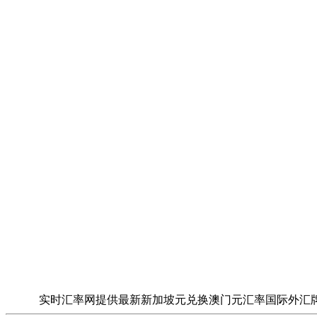
实时汇率网提供最新新加坡元兑换澳门元汇率国际外汇牌价,今日新