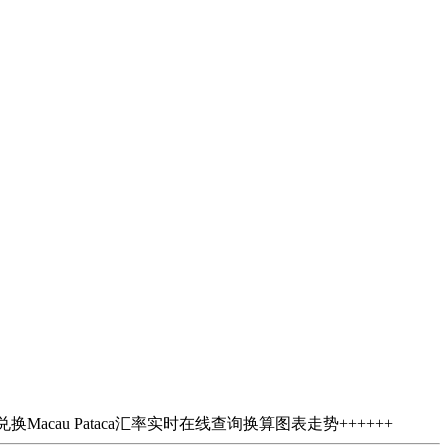
acau Pataca汇率实时在线查询换算图表走势++++++