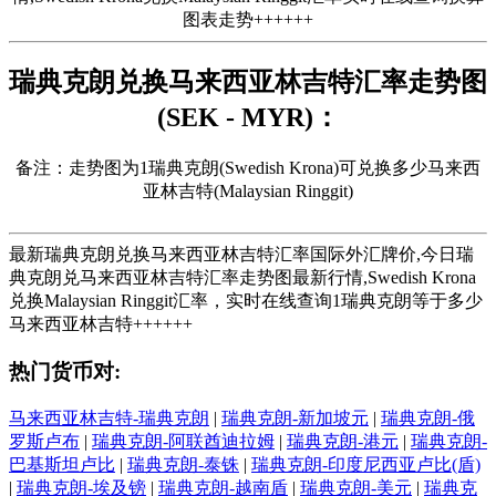
图表走势++++++
瑞典克朗兑换马来西亚林吉特汇率走势图
(SEK - MYR)：
备注：走势图为1瑞典克朗(Swedish Krona)可兑换多少马来西
亚林吉特(Malaysian Ringgit)
最新瑞典克朗兑换马来西亚林吉特汇率国际外汇牌价,今日瑞
典克朗兑马来西亚林吉特汇率走势图最新行情,Swedish Krona
兑换Malaysian Ringgit汇率，实时在线查询1瑞典克朗等于多少
马来西亚林吉特++++++
热门货币对:
马来西亚林吉特-瑞典克朗
|
瑞典克朗-新加坡元
|
瑞典克朗-俄
罗斯卢布
|
瑞典克朗-阿联酋迪拉姆
|
瑞典克朗-港元
|
瑞典克朗-
巴基斯坦卢比
|
瑞典克朗-泰铢
|
瑞典克朗-印度尼西亚卢比(盾)
|
瑞典克朗-埃及镑
|
瑞典克朗-越南盾
|
瑞典克朗-美元
|
瑞典克