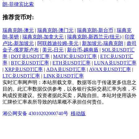
朗-菲律宾比索
推荐货币对:
瑞典克朗-澳元
|
瑞典克朗-澳门元
|
瑞典克朗-新台币
|
瑞典克
朗-英镑
|
瑞典克朗-加拿大元
|
瑞典克朗-新西兰元(纽元)
|
印度
卢比-新加坡元
|
阿联酋迪拉姆-美元
|
新加坡元-瑞典克朗
|
盎司
金子-俄罗斯卢布
|
美元-日元
|
新台币-越南盾
|
SOL兑USDT汇
率
|
DOT兑USDT汇率
|
MATIC兑USDT汇率
|
ETC兑USDT汇
率
|
BTC兑USDT汇率
|
ETH兑USDT汇率
|
LUNA兑USDT汇率
|
XRP兑USDT汇率
|
ADA兑USDT汇率
|
AVAX兑USDT汇率
|
LTC兑USDT汇率
|
LINK兑USDT汇率
实时汇率网声明：本站所载文章、数据等出于传递更多信息之
目的。此汇率数据仅供参考，以各银行实际交易汇率为准，不
构成投资建议。投资者据此买卖，风险自担。本站对使用该外
汇牌价汇率表所导致的结果概不承担任何责任。
湘公网安备 43010202000740号
移动版