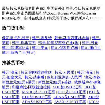
最新韩元兑换俄罗斯卢布汇率国际外汇牌价,今日韩元兑俄罗
斯卢布汇率走势图最新行情,South-Korean Won兑换Russian
Rouble汇率，实时在线查询1韩元等于多少俄罗斯卢布++++++
热门货币对:
俄罗斯卢布-韩元
|
韩元-埃及镑
|
韩元-马来西亚林吉特
|
韩元-
英镑
|
韩元-瑞典克朗
|
韩元-印度尼西亚卢比(盾)
|
韩元-日元
|
韩元-菲律宾比索
|
韩元-美元
|
韩元-俄罗斯卢布
|
韩元-澳门元
|
韩元-新西兰元(纽元)
推荐货币对:
韩元-澳元
|
韩元-阿联酋迪拉姆
|
韩元-人民币
|
韩元-港元
|
韩
元-加拿大元
|
韩元-越南盾
|
保加利亚列瓦-人民币
|
澳元-泰铢
|
新西兰元(纽元)-港元
|
新西兰元(纽元)-英镑
|
俄罗斯卢布-新加
坡元
|
印度卢比-阿联酋迪拉姆
|
SOL兑USDT汇率
|
DOT兑
USDT汇率
|
MATIC兑USDT汇率
|
ETC兑USDT汇率
|
BTC兑
USDT汇率
|
ETH兑USDT汇率
|
LUNA兑USDT汇率
|
XRP兑
USDT汇率
|
ADA兑USDT汇率
|
AVAX兑USDT汇率
|
LTC兑