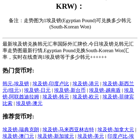
KRW)：
备注：走势图为1埃及镑(Egyptian Pound)可兑换多少韩元
(South-Korean Won)
最新埃及镑兑换韩元汇率国际外汇牌价,今日埃及镑兑韩元汇
率走势图最新行情,Egyptian Pound兑换South-Korean Won汇
率，实时在线查询1埃及镑等于多少韩元++++++
热门货币对:
韩元-埃及镑
|
埃及镑-印度卢比
|
埃及镑-港元
|
埃及镑-新西兰
元(纽元)
|
埃及镑-日元
|
埃及镑-新台币
|
埃及镑-越南盾
|
埃及
镑-阿联酋迪拉姆
|
埃及镑-韩元
|
埃及镑-欧元
|
埃及镑-菲律宾
比索
|
埃及镑-澳元
推荐货币对:
埃及镑-瑞典克朗
|
埃及镑-马来西亚林吉特
|
埃及镑-加拿大元
|
埃及镑-澳门元
|
埃及镑-新加坡元
|
埃及镑-美元
|
印度卢比-埃