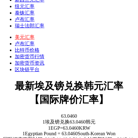
纽元汇率
泰铢汇率
卢布汇率
瑞士法郎汇率
美元汇率
卢布汇率
比特币价格
加密货币行情
加密货币资讯
区块链平台
最新埃及镑兑换韩元汇率
【国际牌价汇率】
63.0460
1
埃及镑
兑换
63.0460
韩元
1
EGP
=
63.0460
KRW
1
Egyptian Pound
=
63.0460
South-Korean Won