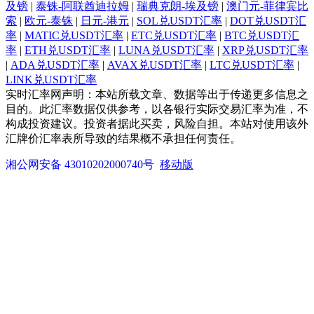
及镑
|
泰铢-阿联酋迪拉姆
|
瑞典克朗-埃及镑
|
澳门元-菲律宾比
索
|
欧元-泰铢
|
日元-港元
|
SOL兑USDT汇率
|
DOT兑USDT汇
率
|
MATIC兑USDT汇率
|
ETC兑USDT汇率
|
BTC兑USDT汇
率
|
ETH兑USDT汇率
|
LUNA兑USDT汇率
|
XRP兑USDT汇率
|
ADA兑USDT汇率
|
AVAX兑USDT汇率
|
LTC兑USDT汇率
|
LINK兑USDT汇率
实时汇率网声明：本站所载文章、数据等出于传递更多信息之
目的。此汇率数据仅供参考，以各银行实际交易汇率为准，不
构成投资建议。投资者据此买卖，风险自担。本站对使用该外
汇牌价汇率表所导致的结果概不承担任何责任。
湘公网安备 43010202000740号
移动版