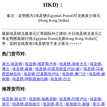
HKD)：
备注：走势图为1埃及镑(Egyptian Pound)可兑换多少港元
(Hong Kong Dollar)
最新埃及镑兑换港元汇率国际外汇牌价,今日埃及镑兑港元汇
率走势图最新行情,Egyptian Pound兑换Hong Kong Dollar汇
率，实时在线查询1埃及镑等于多少港元++++++
热门货币对:
港元-埃及镑
|
埃及镑-俄罗斯卢布
|
埃及镑-加拿大元
|
埃及镑-
澳元
|
埃及镑-泰铢
|
埃及镑-印度尼西亚卢比(盾)
|
埃及镑-马来
西亚林吉特
|
埃及镑-巴基斯坦卢比
|
埃及镑-澳门元
|
埃及镑-越
南盾
|
埃及镑-阿联酋迪拉姆
|
埃及镑-日元
推荐货币对:
埃及镑-新台币
|
埃及镑-瑞典克朗
|
埃及镑-印度卢比
|
埃及镑-
港元
|
埃及镑-新加坡元
|
埃及镑-美元
|
新加坡元-泰铢
|
美元-塞