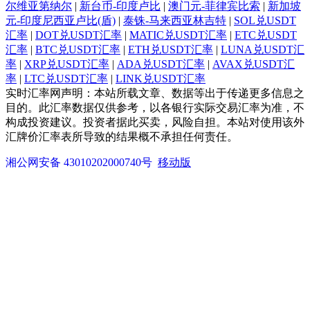
尔维亚第纳尔
|
新台币-印度卢比
|
澳门元-菲律宾比索
|
新加坡
元-印度尼西亚卢比(盾)
|
泰铢-马来西亚林吉特
|
SOL兑USDT
汇率
|
DOT兑USDT汇率
|
MATIC兑USDT汇率
|
ETC兑USDT
汇率
|
BTC兑USDT汇率
|
ETH兑USDT汇率
|
LUNA兑USDT汇
率
|
XRP兑USDT汇率
|
ADA兑USDT汇率
|
AVAX兑USDT汇
率
|
LTC兑USDT汇率
|
LINK兑USDT汇率
实时汇率网声明：本站所载文章、数据等出于传递更多信息之
目的。此汇率数据仅供参考，以各银行实际交易汇率为准，不
构成投资建议。投资者据此买卖，风险自担。本站对使用该外
汇牌价汇率表所导致的结果概不承担任何责任。
湘公网安备 43010202000740号
移动版