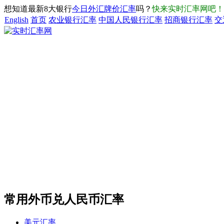
想知道最新8大银行
今日外汇牌价汇率
吗？
快来实时汇率网吧！
English
首页
农业银行汇率
中国人民银行汇率
招商银行汇率
交
常用外币兑人民币汇率
美元汇率