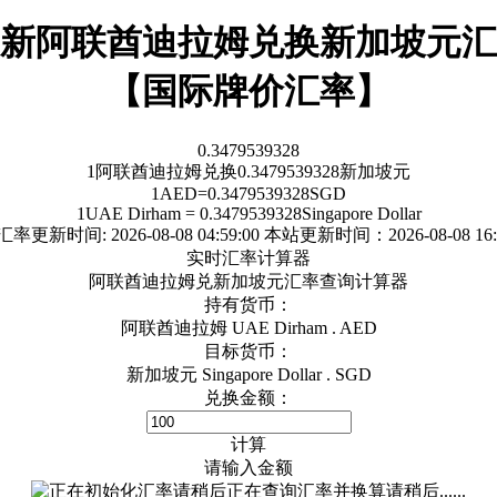
新阿联酋迪拉姆兑换新加坡元汇
【国际牌价汇率】
0.3479539328
1
阿联酋迪拉姆
兑换
0.3479539328
新加坡元
1
AED
=
0.3479539328
SGD
1
UAE Dirham
=
0.3479539328
Singapore Dollar
汇率更新时间:
2026-08-08 04:59:00
本站更新时间：2026-08-08 16:5
实时汇率计算器
阿联酋迪拉姆兑新加坡元汇率查询计算器
持有货币：
阿联酋迪拉姆 UAE Dirham . AED
目标货币：
新加坡元 Singapore Dollar . SGD
兑换金额：
计算
请输入金额
正在查询汇率并换算请稍后......